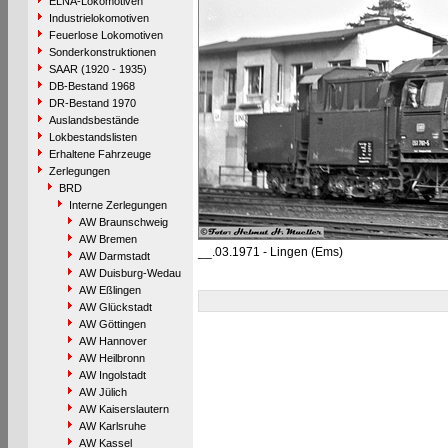
ELNA-Lokomotiven
Industrielokomotiven
Feuerlose Lokomotiven
Sonderkonstruktionen
SAAR (1920 - 1935)
DB-Bestand 1968
DR-Bestand 1970
Auslandsbestände
Lokbestandslisten
Erhaltene Fahrzeuge
Zerlegungen
BRD
Interne Zerlegungen
AW Braunschweig
AW Bremen
__.03.1971 - Lingen (Ems)
AW Darmstadt
AW Duisburg-Wedau
AW Eßlingen
AW Glückstadt
AW Göttingen
AW Hannover
AW Heilbronn
AW Ingolstadt
AW Jülich
AW Kaiserslautern
AW Karlsruhe
AW Kassel