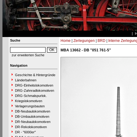
Suche
Home
|
Zerlegungen
|
BRD
|
Interne Zerlegun
MBA 13662 - DB "051 761-5"
zur erweiterten Suche
Navigation
Geschichte & Hintergründe
Länderbahnen
DRG-Einheitslokomotiven
DRG-Zahnradlokomotiven
DRG-Schmalspurlok.
Kriegslokomotiven
Verlagerungsbauten
DB-Neubaulokomotiven
DB-Umbaulokomotiven
DR-Neubaulokomotiven
DR-Rekolokomotiven
DR - "6000er"