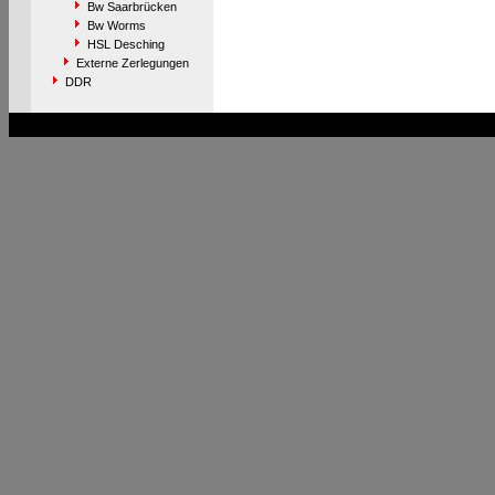
Bw Saarbrücken
Bw Worms
HSL Desching
Externe Zerlegungen
DDR