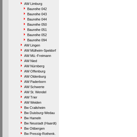
AW Limburg
Baureihe 042
Baureihe 043
Baureihe 044
Baureihe 050
Baureihe 051
Baureihe 052
Baureihe 094
AW Lingen
AW Mülheim-Speldorf
AW Mü.-Freimann
AW Nied
AW Nürnberg
AW Offenburg
AW Oldenburg
AW Paderborn
AW Schwerte
AW St. Wendel
AW Trier
AW Weiden
Bw Crailsheim
Bw Duisburg-Wedau
Bw Hameln
Bw Neustadt (Haardt)
Bw Ottbergen
Bw Pressig-Rothenk.