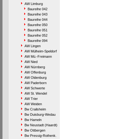
AW Limburg
Baureihe 042
Baureihe 043
Baureihe 044
Baureihe 050
Baureihe 051
Baureihe 052
Baureihe 094
AW Lingen
AW Mülheim-Speldorf
AW Mü.-Freimann
AW Nied
AW Nürnberg
AW Offenburg
AW Oldenburg
AW Paderborn
AW Schwerte
AW St. Wendel
AW Trier
AW Weiden
Bw Crailsheim
Bw Duisburg-Wedau
Bw Hameln
Bw Neustadt (Haardt)
Bw Ottbergen
Bw Pressig-Rothenk.