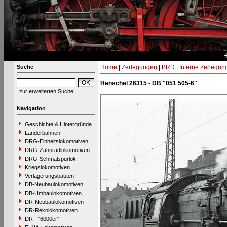
Suche
Home
|
Zerlegungen
|
BRD
|
Interne Zerlegun
Henschel 26315 - DB "051 505-6"
zur erweiterten Suche
Navigation
Geschichte & Hintergründe
Länderbahnen
DRG-Einheitslokomotiven
DRG-Zahnradlokomotiven
DRG-Schmalspurlok.
Kriegslokomotiven
Verlagerungsbauten
DB-Neubaulokomotiven
DB-Umbaulokomotiven
DR-Neubaulokomotiven
DR-Rekolokomotiven
DR - "6000er"