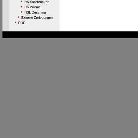
Bw Saarbrücken
Bw Worms
HSL Desching
Externe Zerlegungen
DDR