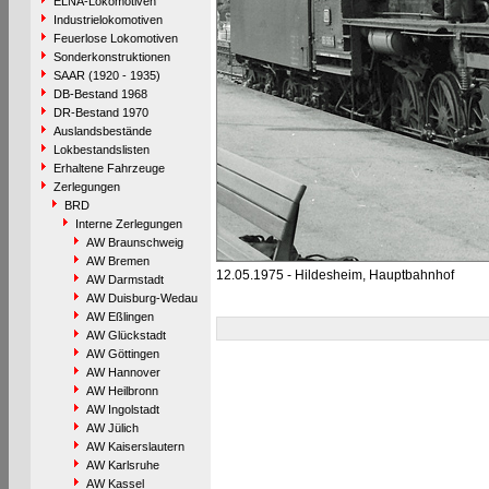
ELNA-Lokomotiven
Industrielokomotiven
Feuerlose Lokomotiven
Sonderkonstruktionen
SAAR (1920 - 1935)
DB-Bestand 1968
DR-Bestand 1970
Auslandsbestände
Lokbestandslisten
Erhaltene Fahrzeuge
Zerlegungen
BRD
Interne Zerlegungen
AW Braunschweig
AW Bremen
12.05.1975 - Hildesheim, Hauptbahnhof
AW Darmstadt
AW Duisburg-Wedau
AW Eßlingen
AW Glückstadt
AW Göttingen
AW Hannover
AW Heilbronn
AW Ingolstadt
AW Jülich
AW Kaiserslautern
AW Karlsruhe
AW Kassel