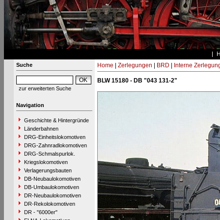
Suche
Home
|
Zerlegungen
|
BRD
|
Interne Zerlegun
BLW 15180 - DB "043 131-2"
zur erweiterten Suche
Navigation
Geschichte & Hintergründe
Länderbahnen
DRG-Einheitslokomotiven
DRG-Zahnradlokomotiven
DRG-Schmalspurlok.
Kriegslokomotiven
Verlagerungsbauten
DB-Neubaulokomotiven
DB-Umbaulokomotiven
DR-Neubaulokomotiven
DR-Rekolokomotiven
DR - "6000er"