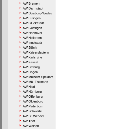
AW Bremen
AW Darmstadt
AW Duisburg-Wedau
AW Eßlingen
AW Glückstadt
AW Göttingen
AW Hannover
AW Heilbronn
AW Ingolstadt
AW Jülich
AW Kaiserslautern
AW Karlsruhe
AW Kassel
AW Limburg
AW Lingen
AW Mülheim-Speldorf
AW Mü.-Freimann
AW Nied
AW Nürnberg
AW Offenburg
AW Oldenburg
AW Paderborn
AW Schwerte
AW St. Wendel
AW Trier
AW Weiden