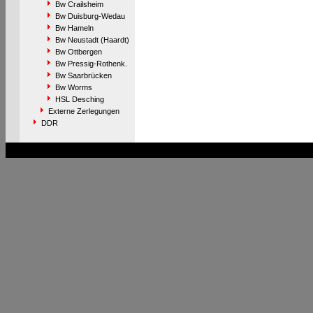
Bw Crailsheim
Bw Duisburg-Wedau
Bw Hameln
Bw Neustadt (Haardt)
Bw Ottbergen
Bw Pressig-Rothenk.
Bw Saarbrücken
Bw Worms
HSL Desching
Externe Zerlegungen
DDR