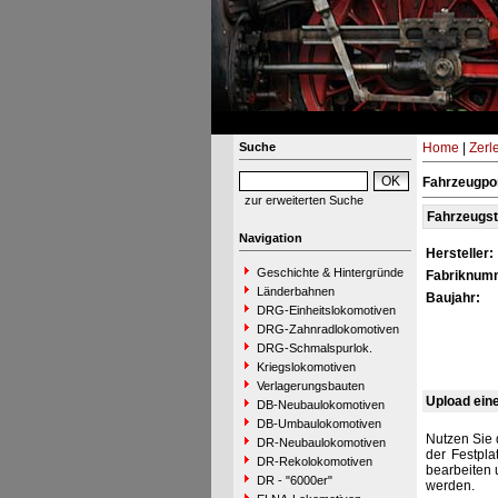
Suche
Home
|
Zerl
Fahrzeugpor
zur erweiterten Suche
Fahrzeugs
Navigation
Hersteller:
Geschichte & Hintergründe
Fabriknum
Länderbahnen
Baujahr:
DRG-Einheitslokomotiven
DRG-Zahnradlokomotiven
DRG-Schmalspurlok.
Kriegslokomotiven
Verlagerungsbauten
Upload ein
DB-Neubaulokomotiven
DB-Umbaulokomotiven
Nutzen Sie 
DR-Neubaulokomotiven
der Festpla
DR-Rekolokomotiven
bearbeiten 
DR - "6000er"
werden.