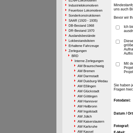
ELNA-Lokomotiven
Mindestanfo
Industrielokomotiven
uns auch Bi
Feuerlose Lokomotiven
Sonderkonstruktionen
Bevor wir I
SAAR (1920 - 1935)
DB-Bestand 1968
Ich b
DR-Bestand 1970
ausdr
Auslandsbestände
Lokbestandslisten
Diese
größe
Erhaltene Fahrzeuge
Aufn
Zerlegungen
Aufli
BRD
Interne Zerlegungen
Mit d
AW Braunschweig
Proje
AW Bremen
Proje
AW Darmstadt
AW Duisburg-Wedau
Sie haben j
AW Eßlingen
Fragen hier
AW Glückstadt
AW Göttingen
Fotodatei:
AW Hannover
AW Heilbronn
AW Ingolstadt
Datum / Ort
AW Jülich
AW Kaiserslautern
Fotograf:
AW Karlsruhe
AW Kassel
E-Mail: