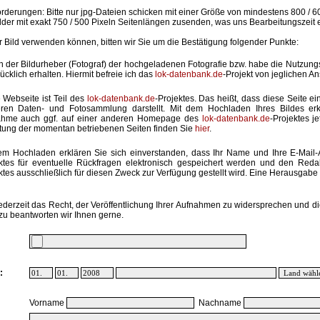
rderungen: Bitte nur jpg-Dateien schicken mit einer Größe von mindestens 800 / 6
lder mit exakt 750 / 500 Pixeln Seitenlängen zusenden, was uns Bearbeitungszeit 
hr Bild verwenden können, bitten wir Sie um die Bestätigung folgender Punkte:
in der Bildurheber (Fotograf) der hochgeladenen Fotografie bzw. habe die Nutzun
ücklich erhalten. Hiermit befreie ich das
lok-datenbank.de
-Projekt von jeglichen A
 Webseite ist Teil des
lok-datenbank.de
-Projektes. Das heißt, dass diese Seite ei
ren Daten- und Fotosammlung darstellt. Mit dem Hochladen Ihres Bildes erk
ahme auch ggf. auf einer anderen Homepage des
lok-datenbank.de
-Projektes j
stung der momentan betriebenen Seiten finden Sie
hier
.
em Hochladen erklären Sie sich einverstanden, dass Ihr Name und Ihre E-Mail
ktes für eventuelle Rückfragen elektronisch gespeichert werden und den Red
ktes ausschließlich für diesen Zweck zur Verfügung gestellt wird. Eine Herausgabe an
ederzeit das Recht, der Veröffentlichung Ihrer Aufnahmen zu widersprechen und di
zu beantworten wir Ihnen gerne.
:
Vorname
Nachname