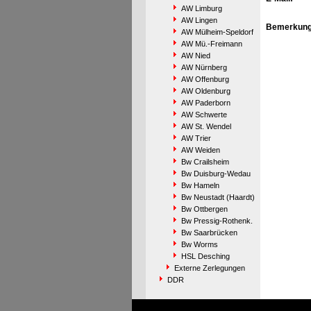
AW Limburg
AW Lingen
Bemerkung
AW Mülheim-Speldorf
AW Mü.-Freimann
AW Nied
AW Nürnberg
AW Offenburg
AW Oldenburg
AW Paderborn
AW Schwerte
AW St. Wendel
AW Trier
AW Weiden
Bw Crailsheim
Bw Duisburg-Wedau
Bw Hameln
Bw Neustadt (Haardt)
Bw Ottbergen
Bw Pressig-Rothenk.
Bw Saarbrücken
Bw Worms
HSL Desching
Externe Zerlegungen
DDR