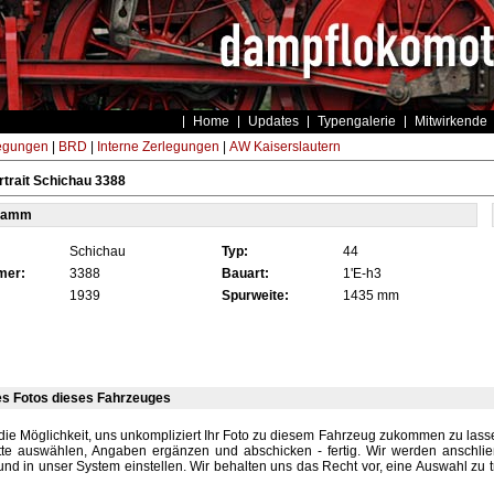
Home
Updates
Typengalerie
Mitwirkende
egungen
|
BRD
|
Interne Zerlegungen
|
AW Kaiserslautern
trait Schichau 3388
tamm
Schichau
Typ:
44
mer:
3388
Bauart:
1'E-h3
1939
Spurweite:
1435 mm
es Fotos dieses Fahrzeuges
die Möglichkeit, uns unkompliziert Ihr Foto zu diesem Fahrzeug zukommen zu lassen
tte auswählen, Angaben ergänzen und abschicken - fertig. Wir werden anschli
und in unser System einstellen. Wir behalten uns das Recht vor, eine Auswahl zu t