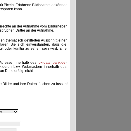
00 Pixeln. Erfahrene Bildbearbeiter können
ersparen kann.
gsrechte an der Aufnahme vom Bildurheber
nsprüchen Dritter an der Aufnahme.
nen thematisch gefilterten Ausschnitt einer
lären Sie sich einverstanden, dass die
etzt oder künftig zu sehen sein wird. Eine
-Adresse innerhalb des
lok-datenbank.de
-
akteuren bzw. Webmastern innerhalb des
 Dritte erfolgt nicht.
e Bilder und Ihre Daten löschen zu lassen!