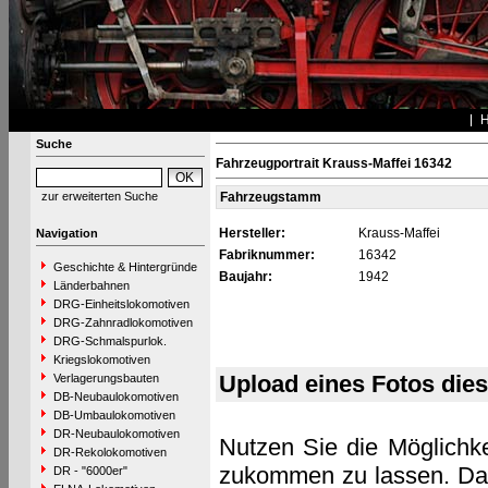
Suche
Fahrzeugportrait Krauss-Maffei 16342
zur erweiterten Suche
Fahrzeugstamm
Hersteller:
Krauss-Maffei
Navigation
Fabriknummer:
16342
Geschichte & Hintergründe
Baujahr:
1942
Länderbahnen
DRG-Einheitslokomotiven
DRG-Zahnradlokomotiven
DRG-Schmalspurlok.
Kriegslokomotiven
Upload eines Fotos die
Verlagerungsbauten
DB-Neubaulokomotiven
DB-Umbaulokomotiven
DR-Neubaulokomotiven
Nutzen Sie die Möglichke
DR-Rekolokomotiven
zukommen zu lassen. Das 
DR - "6000er"