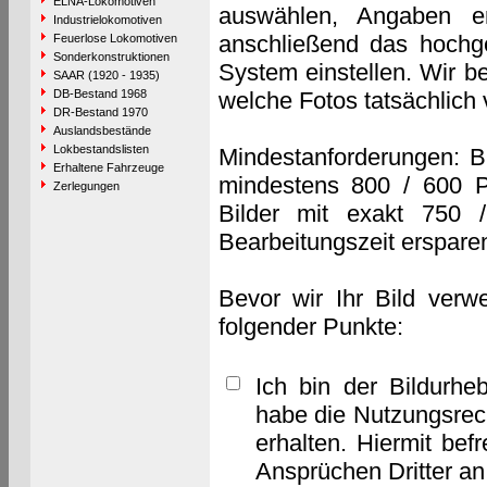
ELNA-Lokomotiven
auswählen, Angaben e
Industrielokomotiven
anschließend das hochge
Feuerlose Lokomotiven
Sonderkonstruktionen
System einstellen. Wir b
SAAR (1920 - 1935)
DB-Bestand 1968
welche Fotos tatsächlich
DR-Bestand 1970
Auslandsbestände
Lokbestandslisten
Mindestanforderungen: B
Erhaltene Fahrzeuge
mindestens 800 / 600 P
Zerlegungen
Bilder mit exakt 750 
Bearbeitungszeit erspare
Bevor wir Ihr Bild verw
folgender Punkte:
Ich bin der Bildurhe
habe die Nutzungsrec
erhalten. Hiermit bef
Ansprüchen Dritter a