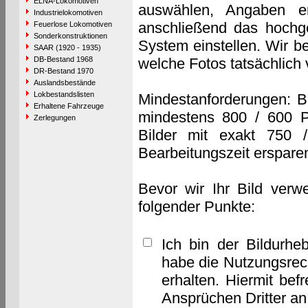
ELNA-Lokomotiven
auswählen, Angaben e
Industrielokomotiven
anschließend das hochge
Feuerlose Lokomotiven
Sonderkonstruktionen
System einstellen. Wir b
SAAR (1920 - 1935)
DB-Bestand 1968
welche Fotos tatsächlich
DR-Bestand 1970
Auslandsbestände
Lokbestandslisten
Mindestanforderungen: B
Erhaltene Fahrzeuge
mindestens 800 / 600 P
Zerlegungen
Bilder mit exakt 750 
Bearbeitungszeit erspare
Bevor wir Ihr Bild verw
folgender Punkte:
Ich bin der Bildurhe
habe die Nutzungsrec
erhalten. Hiermit bef
Ansprüchen Dritter a