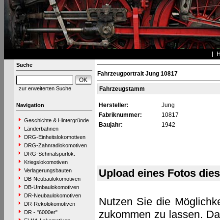
Suche
Fahrzeugportrait Jung 10817
zur erweiterten Suche
Fahrzeugstamm
Hersteller:
Jung
Navigation
Fabriknummer:
10817
Geschichte & Hintergründe
Baujahr:
1942
Länderbahnen
DRG-Einheitslokomotiven
DRG-Zahnradlokomotiven
DRG-Schmalspurlok.
Kriegslokomotiven
Upload eines Fotos die
Verlagerungsbauten
DB-Neubaulokomotiven
DB-Umbaulokomotiven
DR-Neubaulokomotiven
Nutzen Sie die Möglichke
DR-Rekolokomotiven
zukommen zu lassen. Das 
DR - "6000er"