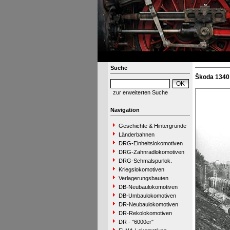
Suche
Škoda 1340 
zur erweiterten Suche
Navigation
Geschichte & Hintergründe
Länderbahnen
DRG-Einheitslokomotiven
DRG-Zahnradlokomotiven
DRG-Schmalspurlok.
Kriegslokomotiven
Verlagerungsbauten
DB-Neubaulokomotiven
DB-Umbaulokomotiven
DR-Neubaulokomotiven
DR-Rekolokomotiven
DR - "6000er"