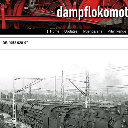
Home
Updates
Typengalerie
Mitwirkende
- DB "052 928-9"