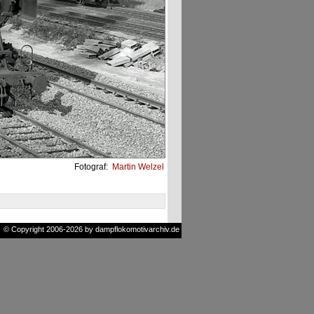
Fotograf:
Martin Welzel
© Copyright 2006-2026 by dampflokomotivarchiv.de