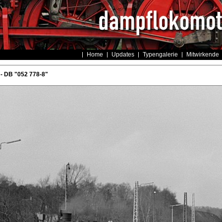
Home
Updates
Typengalerie
Mitwirkende
- DB "052 778-8"