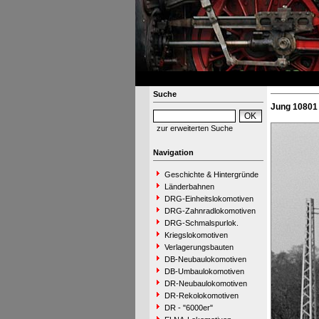
Suche
Jung 10801 
zur erweiterten Suche
Navigation
Geschichte & Hintergründe
Länderbahnen
DRG-Einheitslokomotiven
DRG-Zahnradlokomotiven
DRG-Schmalspurlok.
Kriegslokomotiven
Verlagerungsbauten
DB-Neubaulokomotiven
DB-Umbaulokomotiven
DR-Neubaulokomotiven
DR-Rekolokomotiven
DR - "6000er"