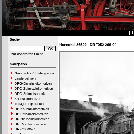
Suche
Henschel 26599 - DB "052 268-0"
zur erweiterten Suche
Navigation
Geschichte & Hintergründe
Länderbahnen
DRG-Einheitslokomotiven
DRG-Zahnradlokomotiven
DRG-Schmalspurlok.
Kriegslokomotiven
Verlagerungsbauten
DB-Neubaulokomotiven
DB-Umbaulokomotiven
DR-Neubaulokomotiven
DR-Rekolokomotiven
DR - "6000er"