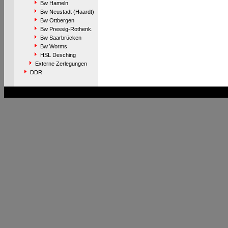
Bw Hameln
Bw Neustadt (Haardt)
Bw Ottbergen
Bw Pressig-Rothenk.
Bw Saarbrücken
Bw Worms
HSL Desching
Externe Zerlegungen
DDR