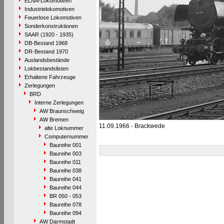
ELNA-Lokomotiven
Industrielokomotiven
Feuerlose Lokomotiven
Sonderkonstruktionen
SAAR (1920 - 1935)
DB-Bestand 1968
DR-Bestand 1970
Auslandsbestände
Lokbestandslisten
Erhaltene Fahrzeuge
Zerlegungen
BRD
Interne Zerlegungen
AW Braunschweig
AW Bremen
11.09.1966 - Brackwede
alte Loknummer
Computernummer
Baureihe 001
Baureihe 003
Baureihe 011
Baureihe 038
Baureihe 041
Baureihe 044
BR 050 - 053
Baureihe 078
Baureihe 094
AW Darmstadt