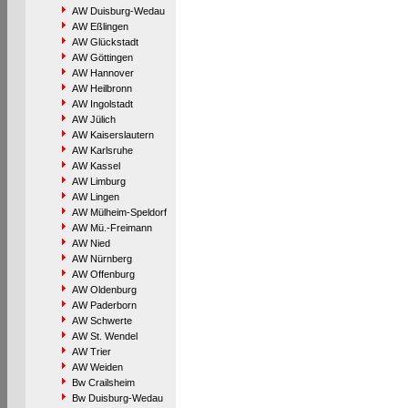
AW Duisburg-Wedau
AW Eßlingen
AW Glückstadt
AW Göttingen
AW Hannover
AW Heilbronn
AW Ingolstadt
AW Jülich
AW Kaiserslautern
AW Karlsruhe
AW Kassel
AW Limburg
AW Lingen
AW Mülheim-Speldorf
AW Mü.-Freimann
AW Nied
AW Nürnberg
AW Offenburg
AW Oldenburg
AW Paderborn
AW Schwerte
AW St. Wendel
AW Trier
AW Weiden
Bw Crailsheim
Bw Duisburg-Wedau