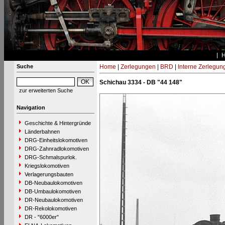
Suche
Home
|
Zerlegungen
|
BRD
|
Interne Zerlegun
Schichau 3334 - DB "44 148"
zur erweiterten Suche
Navigation
Geschichte & Hintergründe
Länderbahnen
DRG-Einheitslokomotiven
DRG-Zahnradlokomotiven
DRG-Schmalspurlok.
Kriegslokomotiven
Verlagerungsbauten
DB-Neubaulokomotiven
DB-Umbaulokomotiven
DR-Neubaulokomotiven
DR-Rekolokomotiven
DR - "6000er"