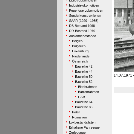
ELNA-Lokomotiven
Industrielokomotiven
Feuerlose Lokomotiven
Sonderkonstruktionen
SAAR (1920 - 1935)
DB-Bestand 1968
DR-Bestand 1970
Auslandsbestände
Belgien
Bulgarien
Luxemburg
Niederlande
Österreich
Baureihe 42
Baureihe 44
14.07.1971 -
Baureihe 50
Baureihe 52
Blechrahmen
Barrenrahmen
GKB
Baureihe 64
Baureihe 86
Polen
Rumänien
Lokbestandslisten
Erhaltene Fahrzeuge
Zerlegungen