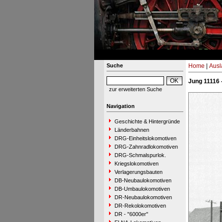
Suche
Home
|
Ausl
Jung 11116 
zur erweiterten Suche
Navigation
Geschichte & Hintergründe
Länderbahnen
DRG-Einheitslokomotiven
DRG-Zahnradlokomotiven
DRG-Schmalspurlok.
Kriegslokomotiven
Verlagerungsbauten
DB-Neubaulokomotiven
DB-Umbaulokomotiven
DR-Neubaulokomotiven
DR-Rekolokomotiven
DR - "6000er"