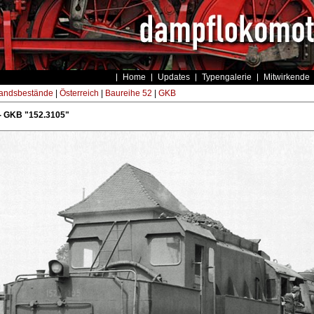
Home
Updates
Typengalerie
Mitwirkende
andsbestände
|
Österreich
|
Baureihe 52
|
GKB
- GKB "152.3105"