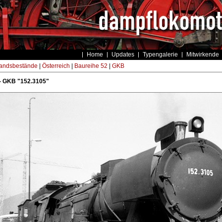
Home
Updates
Typengalerie
Mitwirkende
andsbestände
|
Österreich
|
Baureihe 52
|
GKB
- GKB "152.3105"