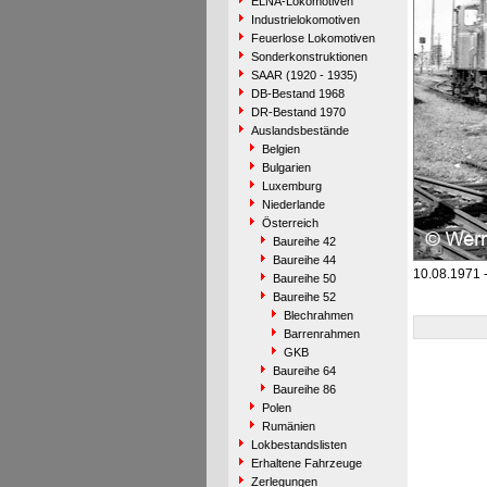
ELNA-Lokomotiven
Industrielokomotiven
Feuerlose Lokomotiven
Sonderkonstruktionen
SAAR (1920 - 1935)
DB-Bestand 1968
DR-Bestand 1970
Auslandsbestände
Belgien
Bulgarien
Luxemburg
Niederlande
Österreich
Baureihe 42
Baureihe 44
10.08.1971 -
Baureihe 50
Baureihe 52
Blechrahmen
Barrenrahmen
GKB
Baureihe 64
Baureihe 86
Polen
Rumänien
Lokbestandslisten
Erhaltene Fahrzeuge
Zerlegungen