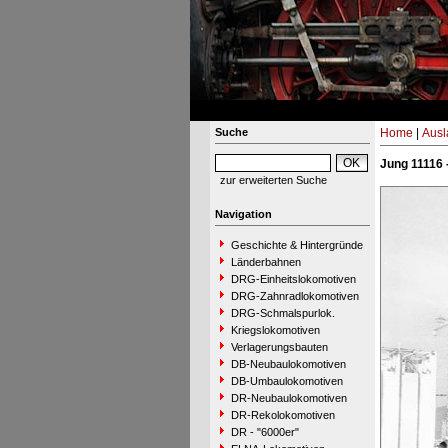
Suche
Home
|
Ausl
Jung 11116 
zur erweiterten Suche
Navigation
Geschichte & Hintergründe
Länderbahnen
DRG-Einheitslokomotiven
DRG-Zahnradlokomotiven
DRG-Schmalspurlok.
Kriegslokomotiven
Verlagerungsbauten
DB-Neubaulokomotiven
DB-Umbaulokomotiven
DR-Neubaulokomotiven
DR-Rekolokomotiven
DR - "6000er"