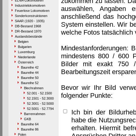
zukommen zu lassen. Das 
ELNA-Lokomotiven
Industrielokomotiven
auswählen, Angaben e
Feuerlose Lokomotiven
anschließend das hochge
Sonderkonstruktionen
SAAR (1920 - 1935)
System einstellen. Wir b
DB-Bestand 1968
welche Fotos tatsächlich
DR-Bestand 1970
Auslandsbestände
Belgien
Mindestanforderungen: B
Bulgarien
Luxemburg
mindestens 800 / 600 P
Niederlande
Bilder mit exakt 750 
Österreich
Baureihe 42
Bearbeitungszeit erspare
Baureihe 44
Baureihe 50
Baureihe 52
Bevor wir Ihr Bild verw
Blechrahmen
52.001 - 52.1500
folgender Punkte:
52.1501 - 52.3000
52.3001 - 52.5000
52.5001 - 52.7794
Ich bin der Bildurhe
Barrenrahmen
habe die Nutzungsrec
GKB
Baureihe 64
erhalten. Hiermit bef
Baureihe 86
Ansprüchen Dritter a
Polen