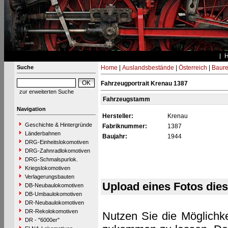
Suche
Home
|
Auslandsbestände
|
Österreich
|
Baure
Fahrzeugportrait Krenau 1387
zur erweiterten Suche
Fahrzeugstamm
Navigation
Hersteller:
Krenau
Geschichte & Hintergründe
Fabriknummer:
1387
Länderbahnen
Baujahr:
1944
DRG-Einheitslokomotiven
DRG-Zahnradlokomotiven
DRG-Schmalspurlok.
Kriegslokomotiven
Verlagerungsbauten
Upload eines Fotos die
DB-Neubaulokomotiven
DB-Umbaulokomotiven
DR-Neubaulokomotiven
DR-Rekolokomotiven
Nutzen Sie die Möglichke
DR - "6000er"