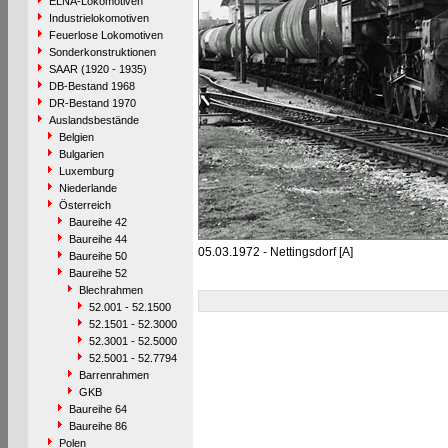
ELNA-Lokomotiven
Industrielokomotiven
Feuerlose Lokomotiven
Sonderkonstruktionen
SAAR (1920 - 1935)
DB-Bestand 1968
DR-Bestand 1970
Auslandsbestände
Belgien
Bulgarien
Luxemburg
Niederlande
Österreich
Baureihe 42
Baureihe 44
05.03.1972 - Nettingsdorf [A]
Baureihe 50
Baureihe 52
Blechrahmen
52.001 - 52.1500
52.1501 - 52.3000
52.3001 - 52.5000
52.5001 - 52.7794
Barrenrahmen
GKB
Baureihe 64
Baureihe 86
Polen