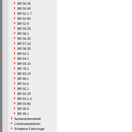
BR 50.35
BR 50.40
BR 52.1-7
BR 52.80
BR 52.9
BR 55.25
BR 56.1
BR 56.20
BR 57.10
BR 58.30
BR 62.1
BR 64.1
BR 65.10
BR 78.1
BR 83.10
BR 86.1
BR 91.6
BR 92.1
BR 92.29
BR 93.1-2
BR 93.80
BR 95.0
BR 95.1
Auslandsbestände
Lokbestandslisten
Erhaltene Fahrzeuge