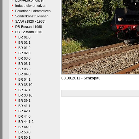
ELNA-Lokomotiven
Industrielokomotiven
Feuerlose Lokomotiven
Sonderkonstruktionen
SAAR (1920 - 1935)
DB-Bestand 1968
DR-Bestand 1970
BR 01.0
BR 01.1
BR 01.2
BR 02.0
BR 03.0
BR 03.1
BR 03.2
BR 04.0
03.09.2011 - Schkopau
BR 04.1
BR 35.10
BR 37.1
BR 38.10
BR 39.1
BR 41.1
BR 42.1
BR 44.0
BR 44.1-2
BR 44.9
BR 50.0
BR 50.1