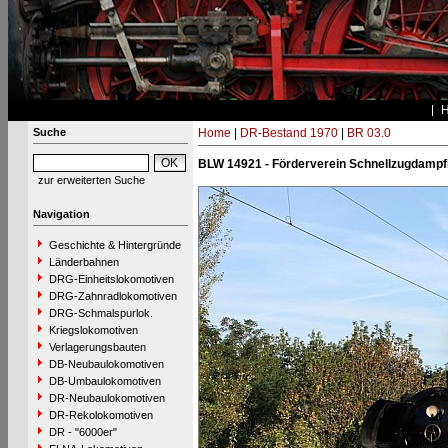
Suche
Home
|
DR-Bestand 1970
|
BR 03.0
BLW 14921 - Förderverein Schnellzugdampf
zur erweiterten Suche
Navigation
Geschichte & Hintergründe
Länderbahnen
DRG-Einheitslokomotiven
DRG-Zahnradlokomotiven
DRG-Schmalspurlok.
Kriegslokomotiven
Verlagerungsbauten
DB-Neubaulokomotiven
DB-Umbaulokomotiven
DR-Neubaulokomotiven
DR-Rekolokomotiven
DR - "6000er"