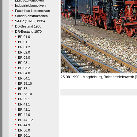
ELNA-Lokomotiven
Industrielokomotiven
Feuerlose Lokomotiven
Sonderkonstruktionen
SAAR (1920 - 1935)
DB-Bestand 1968
DR-Bestand 1970
BR 01.0
BR 01.1
BR 01.2
BR 02.0
BR 03.0
BR 03.1
BR 03.2
BR 04.0
25.08.1990 - Magdeburg, Bahnbetriebswerk 
BR 04.1
BR 35.10
BR 37.1
BR 38.10
BR 39.1
BR 41.1
BR 42.1
BR 44.0
BR 44.1-2
BR 44.9
BR 50.0
BR 50.1