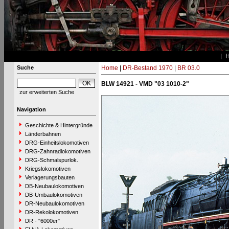
Suche
Home
|
DR-Bestand 1970
|
BR 03.0
BLW 14921 - VMD "03 1010-2"
zur erweiterten Suche
Navigation
Geschichte & Hintergründe
Länderbahnen
DRG-Einheitslokomotiven
DRG-Zahnradlokomotiven
DRG-Schmalspurlok.
Kriegslokomotiven
Verlagerungsbauten
DB-Neubaulokomotiven
DB-Umbaulokomotiven
DR-Neubaulokomotiven
DR-Rekolokomotiven
DR - "6000er"