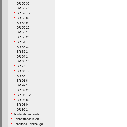
BR 50.35
BR 50.40
BR 52.1-7
BR 52.80
BR 52.9
BR 55.25
BR 56.1
BR 56.20
BR 57.10
BR 58.30
BR 62.1
BR 64.1
BR 65.10
BR 78.1
BR 83.10
BR 86.1
BR 91.6
BR 92.1
BR 92.29
BR 93.1-2
BR 93.80
BR 95.0
BR 95.1
Auslandsbestände
Lokbestandslisten
Erhaltene Fahrzeuge