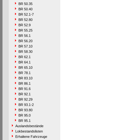
BR 50.35
BR 50.40
BR 52.1-7
BR 52.80
BR 52.9
BR 55.25
BR 56.1
BR 56.20
BR 57.10
BR 58.30
BR 62.1
BR 64.1
BR 65.10
BR 78.1
BR 83.10
BR 86.1
BR 91.6
BR 92.1
BR 92.29
BR 93.1-2
BR 93.80
BR 95.0
BR 95.1
Auslandsbestände
Lokbestandslisten
Erhaltene Fahrzeuge