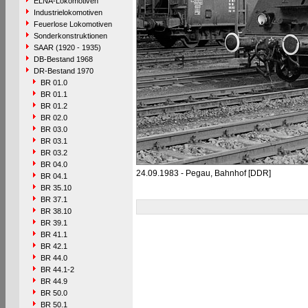
ELNA-Lokomotiven
Industrielokomotiven
Feuerlose Lokomotiven
Sonderkonstruktionen
SAAR (1920 - 1935)
DB-Bestand 1968
DR-Bestand 1970
BR 01.0
BR 01.1
BR 01.2
BR 02.0
BR 03.0
BR 03.1
BR 03.2
BR 04.0
24.09.1983 - Pegau, Bahnhof [DDR]
BR 04.1
BR 35.10
BR 37.1
BR 38.10
BR 39.1
BR 41.1
BR 42.1
BR 44.0
BR 44.1-2
BR 44.9
BR 50.0
BR 50.1