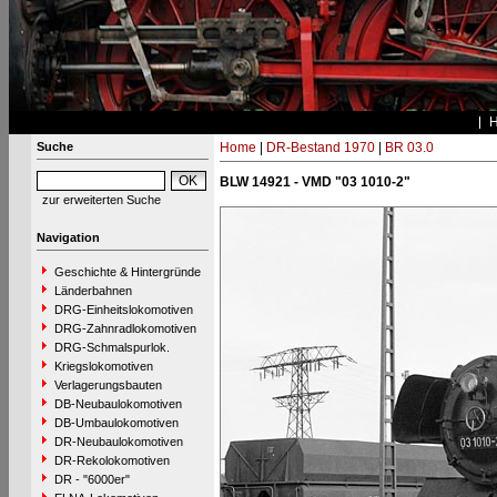
Suche
Home
|
DR-Bestand 1970
|
BR 03.0
BLW 14921 - VMD "03 1010-2"
zur erweiterten Suche
Navigation
Geschichte & Hintergründe
Länderbahnen
DRG-Einheitslokomotiven
DRG-Zahnradlokomotiven
DRG-Schmalspurlok.
Kriegslokomotiven
Verlagerungsbauten
DB-Neubaulokomotiven
DB-Umbaulokomotiven
DR-Neubaulokomotiven
DR-Rekolokomotiven
DR - "6000er"