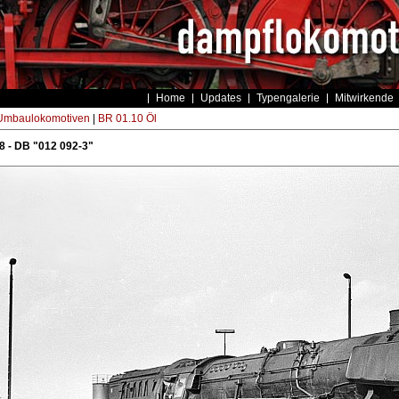
Home
Updates
Typengalerie
Mitwirkende
Umbaulokomotiven
|
BR 01.10 Öl
 - DB "012 092-3"