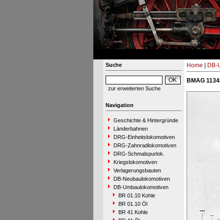
Suche
Home
|
DB-
BMAG 11348
zur erweiterten Suche
Navigation
Geschichte & Hintergründe
Länderbahnen
DRG-Einheitslokomotiven
DRG-Zahnradlokomotiven
DRG-Schmalspurlok.
Kriegslokomotiven
Verlagerungsbauten
DB-Neubaulokomotiven
DB-Umbaulokomotiven
BR 01.10 Kohle
BR 01.10 Öl
BR 41 Kohle