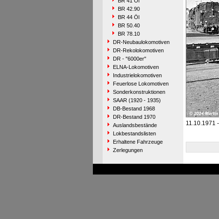
BR 41 Öl
BR 42.90
BR 44 Öl
BR 50.40
BR 78.10
DR-Neubaulokomotiven
DR-Rekolokomotiven
DR - "6000er"
ELNA-Lokomotiven
Industrielokomotiven
Feuerlose Lokomotiven
Sonderkonstruktionen
SAAR (1920 - 1935)
DB-Bestand 1968
DR-Bestand 1970
11.10.1971 
Auslandsbestände
Lokbestandslisten
Erhaltene Fahrzeuge
Zerlegungen