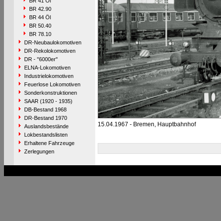
BR 41 Öl
BR 42.90
BR 44 Öl
BR 50.40
BR 78.10
DR-Neubaulokomotiven
DR-Rekolokomotiven
DR - "6000er"
ELNA-Lokomotiven
Industrielokomotiven
Feuerlose Lokomotiven
Sonderkonstruktionen
SAAR (1920 - 1935)
DB-Bestand 1968
DR-Bestand 1970
15.04.1967 - Bremen, Hauptbahnhof
Auslandsbestände
Lokbestandslisten
Erhaltene Fahrzeuge
Zerlegungen