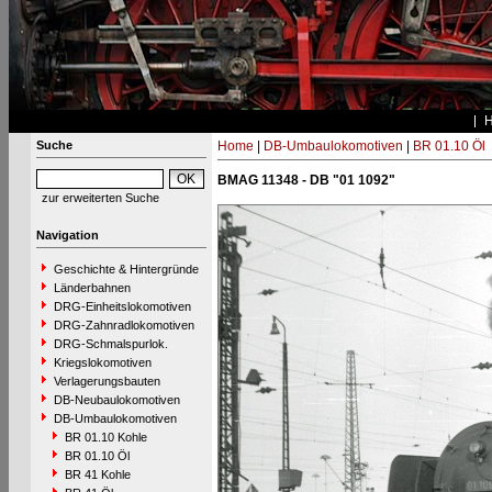
Suche
Home
|
DB-Umbaulokomotiven
|
BR 01.10 Öl
BMAG 11348 - DB "01 1092"
zur erweiterten Suche
Navigation
Geschichte & Hintergründe
Länderbahnen
DRG-Einheitslokomotiven
DRG-Zahnradlokomotiven
DRG-Schmalspurlok.
Kriegslokomotiven
Verlagerungsbauten
DB-Neubaulokomotiven
DB-Umbaulokomotiven
BR 01.10 Kohle
BR 01.10 Öl
BR 41 Kohle