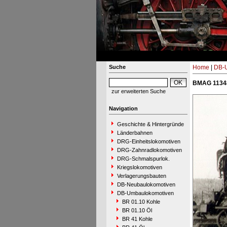
Suche
Home
|
DB-
BMAG 11348
zur erweiterten Suche
Navigation
Geschichte & Hintergründe
Länderbahnen
DRG-Einheitslokomotiven
DRG-Zahnradlokomotiven
DRG-Schmalspurlok.
Kriegslokomotiven
Verlagerungsbauten
DB-Neubaulokomotiven
DB-Umbaulokomotiven
BR 01.10 Kohle
BR 01.10 Öl
BR 41 Kohle