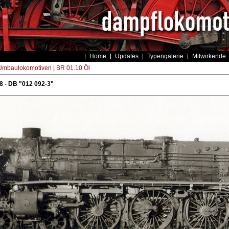
Home
Updates
Typengalerie
Mitwirkende
Umbaulokomotiven
|
BR 01.10 Öl
 - DB "012 092-3"