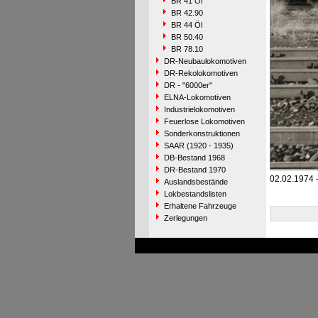
BR 41 Öl
BR 42.90
BR 44 Öl
BR 50.40
BR 78.10
DR-Neubaulokomotiven
DR-Rekolokomotiven
DR - "6000er"
ELNA-Lokomotiven
Industrielokomotiven
Feuerlose Lokomotiven
Sonderkonstruktionen
SAAR (1920 - 1935)
DB-Bestand 1968
DR-Bestand 1970
02.02.1974 
Auslandsbestände
Lokbestandslisten
Erhaltene Fahrzeuge
Zerlegungen