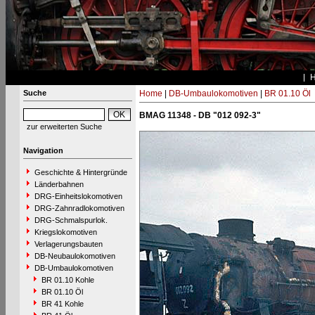
Suche
Home
|
DB-Umbaulokomotiven
|
BR 01.10 Öl
BMAG 11348 - DB "012 092-3"
zur erweiterten Suche
Navigation
Geschichte & Hintergründe
Länderbahnen
DRG-Einheitslokomotiven
DRG-Zahnradlokomotiven
DRG-Schmalspurlok.
Kriegslokomotiven
Verlagerungsbauten
DB-Neubaulokomotiven
DB-Umbaulokomotiven
BR 01.10 Kohle
BR 01.10 Öl
BR 41 Kohle