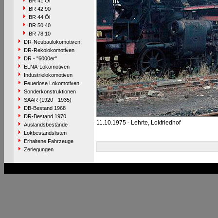
BR 41 Öl
BR 42.90
BR 44 Öl
BR 50.40
BR 78.10
DR-Neubaulokomotiven
DR-Rekolokomotiven
DR - "6000er"
ELNA-Lokomotiven
Industrielokomotiven
Feuerlose Lokomotiven
Sonderkonstruktionen
SAAR (1920 - 1935)
DB-Bestand 1968
DR-Bestand 1970
11.10.1975 - Lehrte, Lokfriedhof
Auslandsbestände
Lokbestandslisten
Erhaltene Fahrzeuge
Zerlegungen