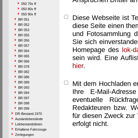
050 70x ff
050 80x ff
050 90x ff
Diese Webseite ist T
BR 051
diese Seite einen them
BR 052
BR 053
und Fotosammlung dar
BR 055
Sie sich einverstand
BR 056
BR 057
Homepage des
lok-
BR 064
sein wird. Eine Aufl
BR 065
BR 066
hier
.
BR 078
BR 082
BR 086
Mit dem Hochladen er
BR 089
BR 093
Ihre E-Mail-Adres
BR 094
eventuelle Rückfra
BR 097
BR 098
Redakteuren bzw. We
BR 099
DR-Bestand 1970
für diesen Zweck zur 
Auslandsbestände
erfolgt nicht.
Lokbestandslisten
Erhaltene Fahrzeuge
Zerlegungen