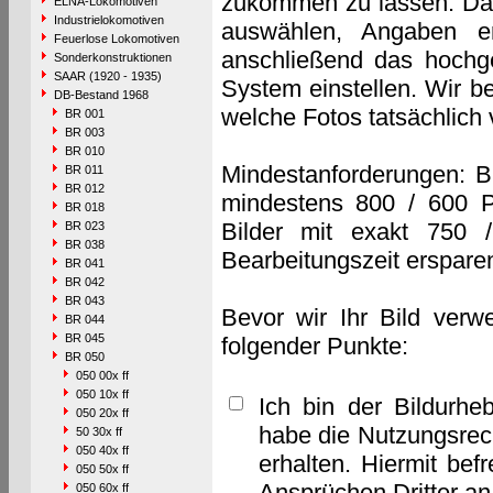
zukommen zu lassen. Das 
ELNA-Lokomotiven
Industrielokomotiven
auswählen, Angaben e
Feuerlose Lokomotiven
anschließend das hochge
Sonderkonstruktionen
SAAR (1920 - 1935)
System einstellen. Wir b
DB-Bestand 1968
welche Fotos tatsächlich
BR 001
BR 003
BR 010
Mindestanforderungen: B
BR 011
BR 012
mindestens 800 / 600 P
BR 018
Bilder mit exakt 750 
BR 023
BR 038
Bearbeitungszeit erspare
BR 041
BR 042
BR 043
Bevor wir Ihr Bild verw
BR 044
BR 045
folgender Punkte:
BR 050
050 00x ff
050 10x ff
Ich bin der Bildurhe
050 20x ff
habe die Nutzungsrec
50 30x ff
050 40x ff
erhalten. Hiermit bef
050 50x ff
Ansprüchen Dritter a
050 60x ff