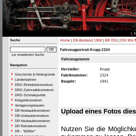
Suche
Home
|
DB-Bestand 1968
|
BR 050
|
050 90x f
Fahrzeugportrait Krupp 2324
zur erweiterten Suche
Fahrzeugstamm
Navigation
Hersteller:
Krupp
Geschichte & Hintergründe
Fabriknummer:
2324
Länderbahnen
Baujahr:
1941
DRG-Einheitslokomotiven
DRG-Zahnradlokomotiven
DRG-Schmalspurlok.
Kriegslokomotiven
Verlagerungsbauten
Upload eines Fotos die
DB-Neubaulokomotiven
DB-Umbaulokomotiven
DR-Neubaulokomotiven
DR-Rekolokomotiven
Nutzen Sie die Möglichke
DR - "6000er"