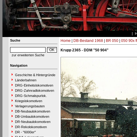
Suche
Home
|
DB-Bestand 1968
|
BR 050
|
050 90x f
Krupp 2365 - DDM "50 904"
zur erweiterten Suche
Navigation
Geschichte & Hintergründe
Länderbahnen
DRG-Einheitslokomotiven
DRG-Zahnradlokomotiven
DRG-Schmalspurlok.
Kriegslokomotiven
Verlagerungsbauten
DB-Neubaulokomotiven
DB-Umbaulokomotiven
DR-Neubaulokomotiven
DR-Rekolokomotiven
DR - "6000er"