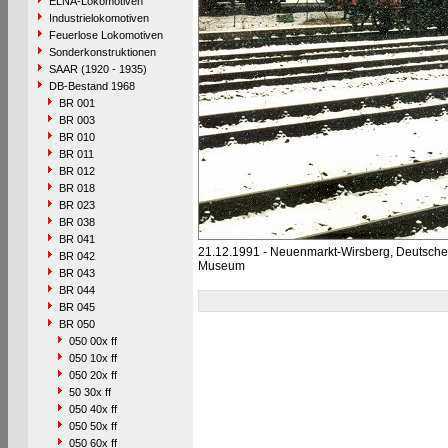
ELNA-Lokomotiven
Industrielokomotiven
Feuerlose Lokomotiven
Sonderkonstruktionen
SAAR (1920 - 1935)
DB-Bestand 1968
BR 001
BR 003
BR 010
BR 011
BR 012
BR 018
BR 023
BR 038
BR 041
21.12.1991 - Neuenmarkt-Wirsberg, Deutsch
BR 042
Museum
BR 043
BR 044
BR 045
BR 050
050 00x ff
050 10x ff
050 20x ff
50 30x ff
050 40x ff
050 50x ff
050 60x ff