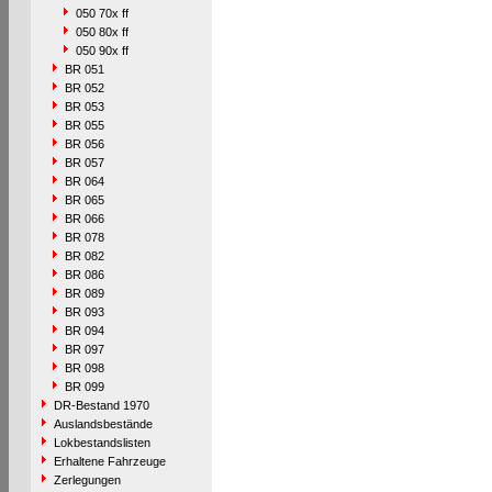
050 70x ff
050 80x ff
050 90x ff
BR 051
BR 052
BR 053
BR 055
BR 056
BR 057
BR 064
BR 065
BR 066
BR 078
BR 082
BR 086
BR 089
BR 093
BR 094
BR 097
BR 098
BR 099
DR-Bestand 1970
Auslandsbestände
Lokbestandslisten
Erhaltene Fahrzeuge
Zerlegungen