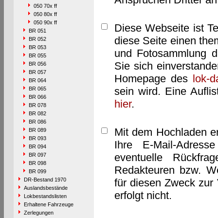
050 70x ff
050 80x ff
050 90x ff
Diese Webseite ist T
BR 051
diese Seite einen them
BR 052
BR 053
und Fotosammlung dar
BR 055
Sie sich einverstand
BR 056
BR 057
Homepage des
lok-
BR 064
sein wird. Eine Aufl
BR 065
BR 066
hier
.
BR 078
BR 082
BR 086
Mit dem Hochladen er
BR 089
BR 093
Ihre E-Mail-Adres
BR 094
eventuelle Rückfra
BR 097
BR 098
Redakteuren bzw. We
BR 099
DR-Bestand 1970
für diesen Zweck zur 
Auslandsbestände
erfolgt nicht.
Lokbestandslisten
Erhaltene Fahrzeuge
Zerlegungen