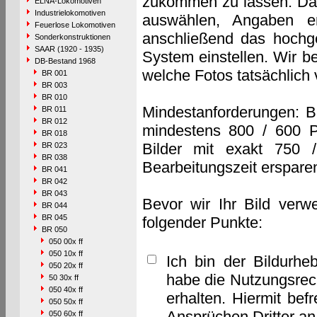
zukommen zu lassen. Das 
ELNA-Lokomotiven
Industrielokomotiven
auswählen, Angaben e
Feuerlose Lokomotiven
anschließend das hochge
Sonderkonstruktionen
SAAR (1920 - 1935)
System einstellen. Wir b
DB-Bestand 1968
welche Fotos tatsächlich
BR 001
BR 003
BR 010
Mindestanforderungen: B
BR 011
BR 012
mindestens 800 / 600 P
BR 018
Bilder mit exakt 750 
BR 023
BR 038
Bearbeitungszeit erspare
BR 041
BR 042
BR 043
Bevor wir Ihr Bild verw
BR 044
BR 045
folgender Punkte:
BR 050
050 00x ff
050 10x ff
Ich bin der Bildurhe
050 20x ff
habe die Nutzungsrec
50 30x ff
050 40x ff
erhalten. Hiermit bef
050 50x ff
Ansprüchen Dritter a
050 60x ff