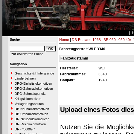
Suche
Home
|
DB-Bestand 1968
|
BR 050
|
050 40x f
Fahrzeugportrait WLF 3340
zur erweiterten Suche
Fahrzeugstamm
Navigation
Hersteller:
WLF
Geschichte & Hintergründe
Fabriknummer:
3340
Länderbahnen
Baujahr:
1940
DRG-Einheitslokomotiven
DRG-Zahnradlokomotiven
DRG-Schmalspurlok.
Kriegslokomotiven
Verlagerungsbauten
Upload eines Fotos die
DB-Neubaulokomotiven
DB-Umbaulokomotiven
DR-Neubaulokomotiven
DR-Rekolokomotiven
Nutzen Sie die Möglichke
DR - "6000er"