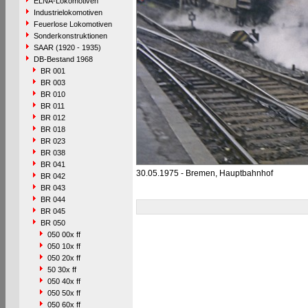
ELNA-Lokomotiven
Industrielokomotiven
Feuerlose Lokomotiven
Sonderkonstruktionen
SAAR (1920 - 1935)
DB-Bestand 1968
BR 001
BR 003
BR 010
BR 011
BR 012
BR 018
BR 023
BR 038
BR 041
30.05.1975 - Bremen, Hauptbahnhof
BR 042
BR 043
BR 044
BR 045
BR 050
050 00x ff
050 10x ff
050 20x ff
50 30x ff
050 40x ff
050 50x ff
050 60x ff