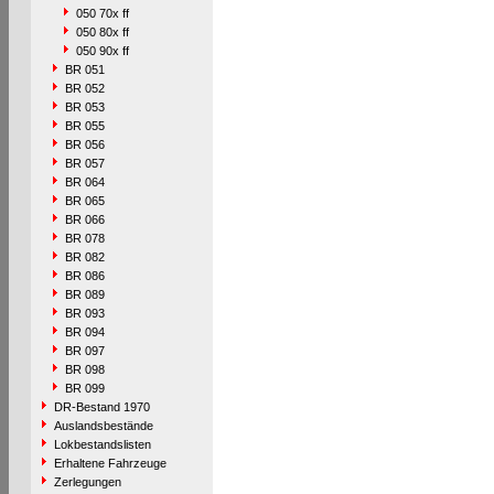
050 70x ff
050 80x ff
050 90x ff
BR 051
BR 052
BR 053
BR 055
BR 056
BR 057
BR 064
BR 065
BR 066
BR 078
BR 082
BR 086
BR 089
BR 093
BR 094
BR 097
BR 098
BR 099
DR-Bestand 1970
Auslandsbestände
Lokbestandslisten
Erhaltene Fahrzeuge
Zerlegungen