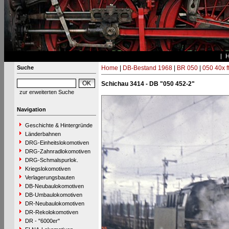
Suche
Home
|
DB-Bestand 1968
|
BR 050
|
050 40x f
Schichau 3414 - DB "050 452-2"
zur erweiterten Suche
Navigation
Geschichte & Hintergründe
Länderbahnen
DRG-Einheitslokomotiven
DRG-Zahnradlokomotiven
DRG-Schmalspurlok.
Kriegslokomotiven
Verlagerungsbauten
DB-Neubaulokomotiven
DB-Umbaulokomotiven
DR-Neubaulokomotiven
DR-Rekolokomotiven
DR - "6000er"