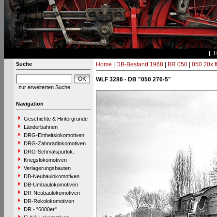
Suche
Home
|
DB-Bestand 1968
|
BR 050
|
050 20x f
WLF 3286 - DB "050 276-5"
zur erweiterten Suche
Navigation
Geschichte & Hintergründe
Länderbahnen
DRG-Einheitslokomotiven
DRG-Zahnradlokomotiven
DRG-Schmalspurlok.
Kriegslokomotiven
Verlagerungsbauten
DB-Neubaulokomotiven
DB-Umbaulokomotiven
DR-Neubaulokomotiven
DR-Rekolokomotiven
DR - "6000er"