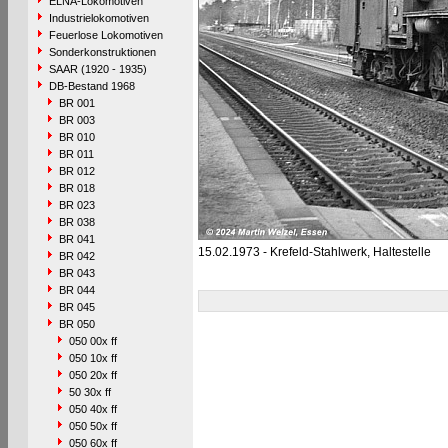
ELNA-Lokomotiven
Industrielokomotiven
Feuerlose Lokomotiven
Sonderkonstruktionen
SAAR (1920 - 1935)
DB-Bestand 1968
BR 001
BR 003
BR 010
BR 011
BR 012
BR 018
BR 023
BR 038
BR 041
15.02.1973 - Krefeld-Stahlwerk, Haltestelle
BR 042
BR 043
BR 044
BR 045
BR 050
050 00x ff
050 10x ff
050 20x ff
50 30x ff
050 40x ff
050 50x ff
050 60x ff