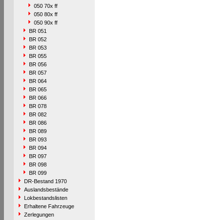
050 70x ff
050 80x ff
050 90x ff
BR 051
BR 052
BR 053
BR 055
BR 056
BR 057
BR 064
BR 065
BR 066
BR 078
BR 082
BR 086
BR 089
BR 093
BR 094
BR 097
BR 098
BR 099
DR-Bestand 1970
Auslandsbestände
Lokbestandslisten
Erhaltene Fahrzeuge
Zerlegungen