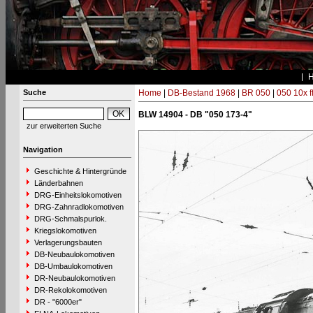
Suche
Home
|
DB-Bestand 1968
|
BR 050
|
050 10x f
BLW 14904 - DB "050 173-4"
zur erweiterten Suche
Navigation
Geschichte & Hintergründe
Länderbahnen
DRG-Einheitslokomotiven
DRG-Zahnradlokomotiven
DRG-Schmalspurlok.
Kriegslokomotiven
Verlagerungsbauten
DB-Neubaulokomotiven
DB-Umbaulokomotiven
DR-Neubaulokomotiven
DR-Rekolokomotiven
DR - "6000er"