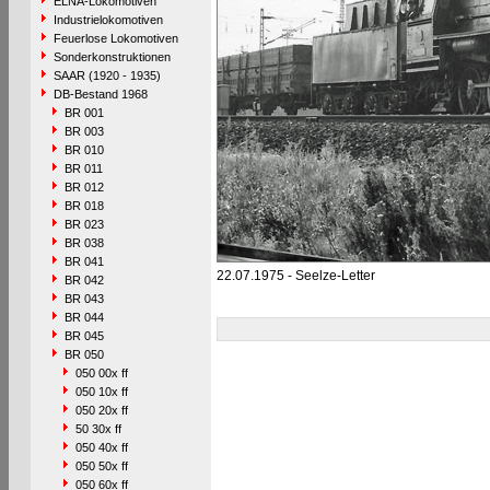
ELNA-Lokomotiven
Industrielokomotiven
Feuerlose Lokomotiven
Sonderkonstruktionen
SAAR (1920 - 1935)
DB-Bestand 1968
BR 001
BR 003
BR 010
BR 011
BR 012
BR 018
BR 023
BR 038
BR 041
22.07.1975 - Seelze-Letter
BR 042
BR 043
BR 044
BR 045
BR 050
050 00x ff
050 10x ff
050 20x ff
50 30x ff
050 40x ff
050 50x ff
050 60x ff