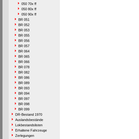
050 70x ff
050 80x ff
050 90x ff
BR 051
BR 052
BR 053
BR 055
BR 056
BR 057
BR 064
BR 065
BR 066
BR 078
BR 082
BR 086
BR 089
BR 093
BR 094
BR 097
BR 098
BR 099
DR-Bestand 1970
Auslandsbestände
Lokbestandslisten
Erhaltene Fahrzeuge
Zerlegungen