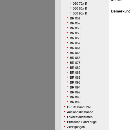
050 70x ff
050 80x ff
Bemerkung
050 90x ff
BR 051
BR 052
BR 053
BR 055
BR 056
BR 057
BR 064
BR 065
BR 066
BR 078
BR 082
BR 086
BR 089
BR 093
BR 094
BR 097
BR 098
BR 099
DR-Bestand 1970
Auslandsbestände
Lokbestandslisten
Erhaltene Fahrzeuge
Zerlegungen