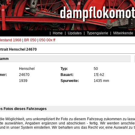
Home
Updates
Typengalerie
Mitwirkende
estand 1968
|
BR 050
|
050 00x ff
trait Henschel 24670
tamm
Henschel
Typ:
50
mer:
24670
Bauart:
1'E-h2
1939
Spurweite:
1435 mm
es Fotos dieses Fahrzeuges
die Möglichkeit, uns unkompliziert Ihr Foto zu diesem Fahrzeug zukommen zu lassen
tte auswählen, Angaben ergänzen und abschicken - fertig. Wir werden anschli
und in unser System einstellen. Wir behalten uns das Recht vor, eine Auswahl zu t