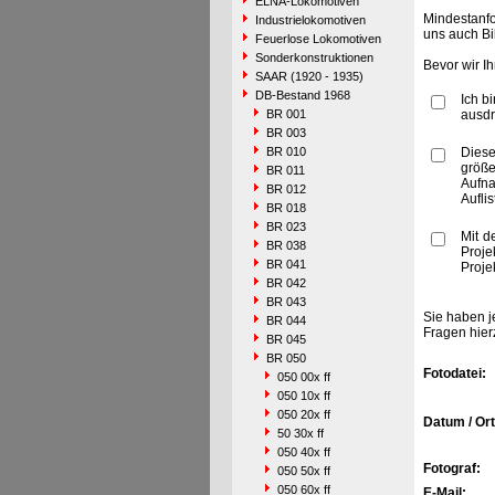
ELNA-Lokomotiven
Mindestanfo
Industrielokomotiven
uns auch Bi
Feuerlose Lokomotiven
Sonderkonstruktionen
Bevor wir I
SAAR (1920 - 1935)
DB-Bestand 1968
Ich b
BR 001
ausdr
BR 003
BR 010
Diese
größe
BR 011
Aufn
BR 012
Aufli
BR 018
BR 023
Mit d
BR 038
Proje
BR 041
Proje
BR 042
BR 043
Sie haben j
BR 044
Fragen hier
BR 045
BR 050
Fotodatei:
050 00x ff
050 10x ff
050 20x ff
Datum / Ort
50 30x ff
050 40x ff
Fotograf:
050 50x ff
050 60x ff
E-Mail: