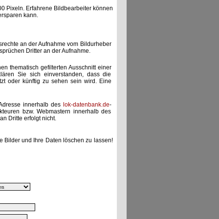
00 Pixeln. Erfahrene Bildbearbeiter können
ersparen kann.
gsrechte an der Aufnahme vom Bildurheber
nsprüchen Dritter an der Aufnahme.
nen thematisch gefilterten Ausschnitt einer
lären Sie sich einverstanden, dass die
etzt oder künftig zu sehen sein wird. Eine
-Adresse innerhalb des
lok-datenbank.de
-
akteuren bzw. Webmastern innerhalb des
 Dritte erfolgt nicht.
e Bilder und Ihre Daten löschen zu lassen!