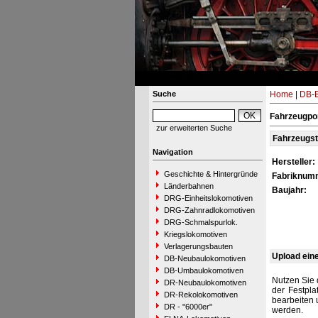
Suche
Home
|
DB-B
Fahrzeugpor
zur erweiterten Suche
Fahrzeugs
Navigation
Hersteller:
Geschichte & Hintergründe
Fabriknum
Länderbahnen
Baujahr:
DRG-Einheitslokomotiven
DRG-Zahnradlokomotiven
DRG-Schmalspurlok.
Kriegslokomotiven
Verlagerungsbauten
Upload ein
DB-Neubaulokomotiven
DB-Umbaulokomotiven
Nutzen Sie 
DR-Neubaulokomotiven
der Festpla
DR-Rekolokomotiven
bearbeiten 
DR - "6000er"
werden.