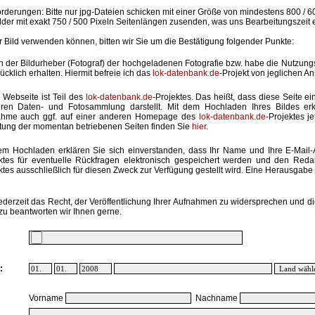
rderungen: Bitte nur jpg-Dateien schicken mit einer Größe von mindestens 800 / 6
lder mit exakt 750 / 500 Pixeln Seitenlängen zusenden, was uns Bearbeitungszeit 
hr Bild verwenden können, bitten wir Sie um die Bestätigung folgender Punkte:
in der Bildurheber (Fotograf) der hochgeladenen Fotografie bzw. habe die Nutzun
ücklich erhalten. Hiermit befreie ich das
lok-datenbank.de
-Projekt von jeglichen A
 Webseite ist Teil des
lok-datenbank.de
-Projektes. Das heißt, dass diese Seite ei
ren Daten- und Fotosammlung darstellt. Mit dem Hochladen Ihres Bildes erk
ahme auch ggf. auf einer anderen Homepage des
lok-datenbank.de
-Projektes j
stung der momentan betriebenen Seiten finden Sie
hier
.
em Hochladen erklären Sie sich einverstanden, dass Ihr Name und Ihre E-Mail
ktes für eventuelle Rückfragen elektronisch gespeichert werden und den Red
ktes ausschließlich für diesen Zweck zur Verfügung gestellt wird. Eine Herausgabe an
ederzeit das Recht, der Veröffentlichung Ihrer Aufnahmen zu widersprechen und di
zu beantworten wir Ihnen gerne.
:
Vorname
Nachname