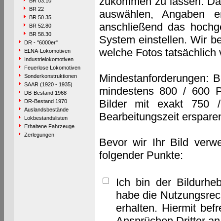
zukommen zu lassen. Das 
BR 03.10
BR 22
auswählen, Angaben e
BR 50.35
anschließend das hochge
BR 52.80
BR 58.30
System einstellen. Wir b
DR - "6000er"
welche Fotos tatsächlich
ELNA-Lokomotiven
Industrielokomotiven
Feuerlose Lokomotiven
Mindestanforderungen: B
Sonderkonstruktionen
SAAR (1920 - 1935)
mindestens 800 / 600 P
DB-Bestand 1968
Bilder mit exakt 750 
DR-Bestand 1970
Auslandsbestände
Bearbeitungszeit erspare
Lokbestandslisten
Erhaltene Fahrzeuge
Zerlegungen
Bevor wir Ihr Bild verw
folgender Punkte:
Ich bin der Bildurhe
habe die Nutzungsrec
erhalten. Hiermit bef
Ansprüchen Dritter a