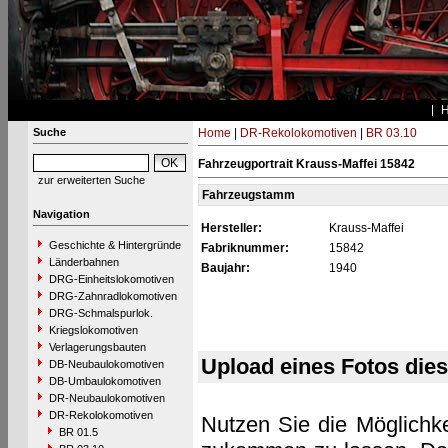
Suche
Home
|
DR-Rekolokomotiven
|
BR 03.10
Fahrzeugportrait Krauss-Maffei 15842
zur erweiterten Suche
Fahrzeugstamm
Navigation
Hersteller:
Krauss-Maffei
Geschichte & Hintergründe
Fabriknummer:
15842
Länderbahnen
Baujahr:
1940
DRG-Einheitslokomotiven
DRG-Zahnradlokomotiven
DRG-Schmalspurlok.
Kriegslokomotiven
Verlagerungsbauten
Upload eines Fotos die
DB-Neubaulokomotiven
DB-Umbaulokomotiven
DR-Neubaulokomotiven
DR-Rekolokomotiven
Nutzen Sie die Möglichke
BR 01.5