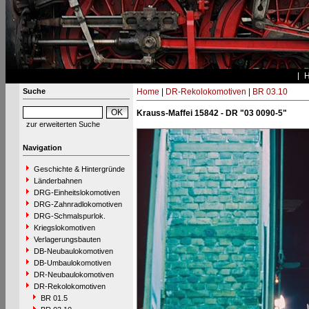
Suche
Home
|
DR-Rekolokomotiven
|
BR 03.10
Krauss-Maffei 15842 - DR "03 0090-5"
zur erweiterten Suche
Navigation
Geschichte & Hintergründe
Länderbahnen
DRG-Einheitslokomotiven
DRG-Zahnradlokomotiven
DRG-Schmalspurlok.
Kriegslokomotiven
Verlagerungsbauten
DB-Neubaulokomotiven
DB-Umbaulokomotiven
DR-Neubaulokomotiven
DR-Rekolokomotiven
BR 01.5