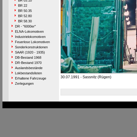
BR 03.10
BR 22
BR 50.35
BR 52.80
BR 58.30
DR - "6000er"
ELNA-Lokomotiven
Industrielokomotiven
Feuerlose Lokomotiven
Sonderkonstruktionen
SAAR (1920 - 1935)
DB-Bestand 1968
DR-Bestand 1970
Auslandsbestände
Lokbestandslisten
30.07.1991 - Sassnitz (Rügen)
Erhaltene Fahrzeuge
Zerlegungen