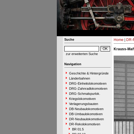
Suche
Home
|
DR-R
Krauss-Maff
zur erweiterten Suche
Navigation
Geschichte & Hintergründe
Länderbahnen
DRG-Einheitslokomotiven
DRG-Zahnradlokomotiven
DRG-Schmalspurlok.
Kriegslokomotiven
Verlagerungsbauten
DB-Neubaulokomotiven
DB-Umbaulokomotiven
DR-Neubaulokomotiven
DR-Rekolokomotiven
BR 01.5