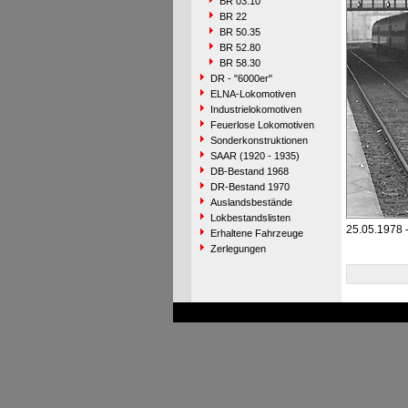
BR 03.10
BR 22
BR 50.35
BR 52.80
BR 58.30
DR - "6000er"
ELNA-Lokomotiven
Industrielokomotiven
Feuerlose Lokomotiven
Sonderkonstruktionen
SAAR (1920 - 1935)
DB-Bestand 1968
DR-Bestand 1970
Auslandsbestände
Lokbestandslisten
25.05.1978 -
Erhaltene Fahrzeuge
Zerlegungen