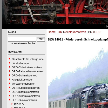
Suche
Home
|
DR-Rekolokomotiven
|
BR 03.10
BLW 14921 - Förderverein Schnellzugdampf
zur erweiterten Suche
Navigation
Geschichte & Hintergründe
Länderbahnen
DRG-Einheitslokomotiven
DRG-Zahnradlokomotiven
DRG-Schmalspurlok.
Kriegslokomotiven
Verlagerungsbauten
DB-Neubaulokomotiven
DB-Umbaulokomotiven
DR-Neubaulokomotiven
DR-Rekolokomotiven
BR 01.5