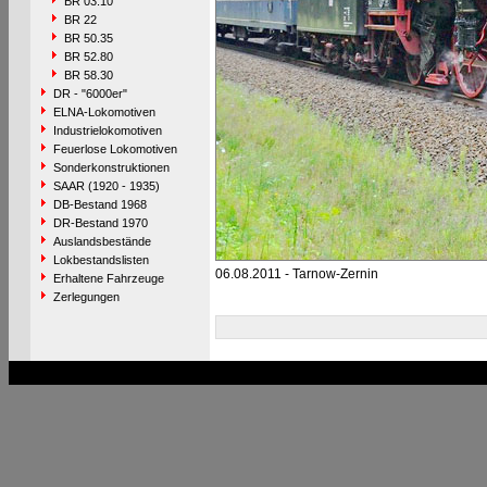
BR 03.10
BR 22
BR 50.35
BR 52.80
BR 58.30
DR - "6000er"
ELNA-Lokomotiven
Industrielokomotiven
Feuerlose Lokomotiven
Sonderkonstruktionen
SAAR (1920 - 1935)
DB-Bestand 1968
DR-Bestand 1970
Auslandsbestände
Lokbestandslisten
06.08.2011 - Tarnow-Zernin
Erhaltene Fahrzeuge
Zerlegungen