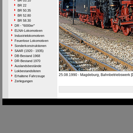
BR 03.10
BR 22
BR 50.35
BR 52.80
BR 58.30
DR - "6000er"
ELNA-Lokomotiven
Industrielokomotiven
Feuerlose Lokomotiven
Sonderkonstruktionen
SAAR (1920 - 1935)
DB-Bestand 1968
DR-Bestand 1970
Auslandsbestände
Lokbestandslisten
25.08.1990 - Magdeburg, Bahnbetriebswerk 
Erhaltene Fahrzeuge
Zerlegungen