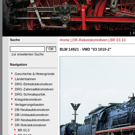
Suche
Home
|
DR-Rekolokomotiven
|
BR 03.10
BLW 14921 - VMD "03 1010-2"
zur erweiterten Suche
Navigation
Geschichte & Hintergründe
Länderbahnen
DRG-Einheitslokomotiven
DRG-Zahnradlokomotiven
DRG-Schmalspurlok.
Kriegslokomotiven
Verlagerungsbauten
DB-Neubaulokomotiven
DB-Umbaulokomotiven
DR-Neubaulokomotiven
DR-Rekolokomotiven
BR 01.5