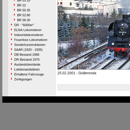
BR 03.10
BR 22
BR 50.35
BR 52.80
BR 58.30
DR - "6000er"
ELNA-Lokomotiven
Industrielokomotiven
Feuerlose Lokomotiven
Sonderkonstruktionen
SAAR (1920 - 1935)
DB-Bestand 1968
DR-Bestand 1970
Auslandsbestände
Lokbestandslisten
25.02.2001 - Gräfenroda
Erhaltene Fahrzeuge
Zerlegungen