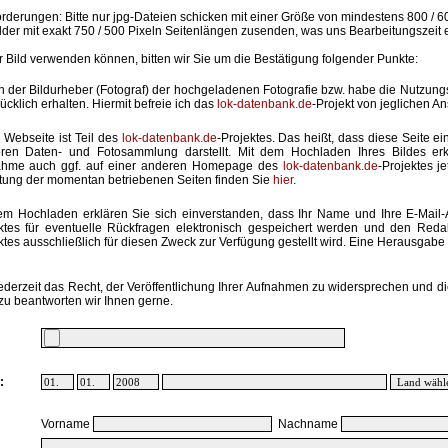
rderungen: Bitte nur jpg-Dateien schicken mit einer Größe von mindestens 800 / 6
lder mit exakt 750 / 500 Pixeln Seitenlängen zusenden, was uns Bearbeitungszeit 
hr Bild verwenden können, bitten wir Sie um die Bestätigung folgender Punkte:
in der Bildurheber (Fotograf) der hochgeladenen Fotografie bzw. habe die Nutzun
ücklich erhalten. Hiermit befreie ich das
lok-datenbank.de
-Projekt von jeglichen A
 Webseite ist Teil des
lok-datenbank.de
-Projektes. Das heißt, dass diese Seite ei
ren Daten- und Fotosammlung darstellt. Mit dem Hochladen Ihres Bildes erk
ahme auch ggf. auf einer anderen Homepage des
lok-datenbank.de
-Projektes j
stung der momentan betriebenen Seiten finden Sie
hier
.
em Hochladen erklären Sie sich einverstanden, dass Ihr Name und Ihre E-Mail
ktes für eventuelle Rückfragen elektronisch gespeichert werden und den Red
ktes ausschließlich für diesen Zweck zur Verfügung gestellt wird. Eine Herausgabe an
ederzeit das Recht, der Veröffentlichung Ihrer Aufnahmen zu widersprechen und di
zu beantworten wir Ihnen gerne.
:
Vorname
Nachname