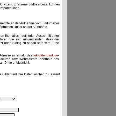
00 Pixeln. Erfahrene Bildbearbeiter können
ersparen kann.
gsrechte an der Aufnahme vom Bildurheber
nsprüchen Dritter an der Aufnahme.
nen thematisch gefilterten Ausschnitt einer
lären Sie sich einverstanden, dass die
etzt oder künftig zu sehen sein wird. Eine
-Adresse innerhalb des
lok-datenbank.de
-
akteuren bzw. Webmastern innerhalb des
 Dritte erfolgt nicht.
e Bilder und Ihre Daten löschen zu lassen!