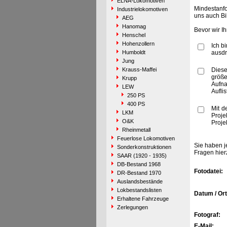
ELNA-Lokomotiven
Mindestanfo
Industrielokomotiven
uns auch Bi
AEG
Hanomag
Bevor wir I
Henschel
Hohenzollern
Ich b
Humboldt
ausdr
Jung
Krauss-Maffei
Diese
größe
Krupp
Aufn
LEW
Aufli
250 PS
400 PS
Mit d
LKM
Proje
O&K
Proje
Rheinmetall
Feuerlose Lokomotiven
Sie haben j
Sonderkonstruktionen
Fragen hier
SAAR (1920 - 1935)
DB-Bestand 1968
Fotodatei:
DR-Bestand 1970
Auslandsbestände
Lokbestandslisten
Datum / Ort
Erhaltene Fahrzeuge
Zerlegungen
Fotograf:
E-Mail: