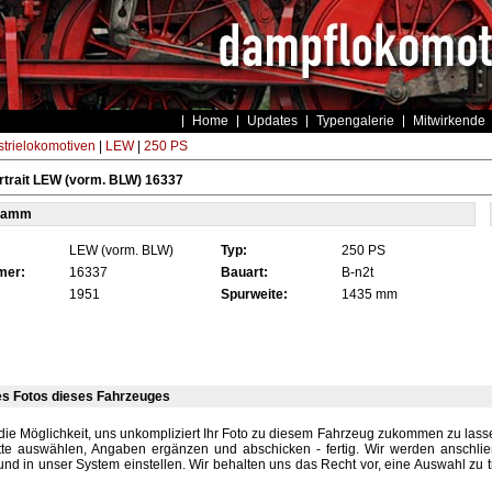
Home
Updates
Typengalerie
Mitwirkende
strielokomotiven
|
LEW
|
250 PS
trait LEW (vorm. BLW) 16337
tamm
LEW (vorm. BLW)
Typ:
250 PS
mer:
16337
Bauart:
B-n2t
1951
Spurweite:
1435 mm
es Fotos dieses Fahrzeuges
die Möglichkeit, uns unkompliziert Ihr Foto zu diesem Fahrzeug zukommen zu lassen
tte auswählen, Angaben ergänzen und abschicken - fertig. Wir werden anschli
und in unser System einstellen. Wir behalten uns das Recht vor, eine Auswahl zu t