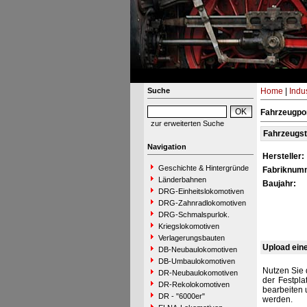
Suche
Home
|
Indu
Fahrzeugpor
zur erweiterten Suche
Fahrzeugs
Navigation
Hersteller:
Geschichte & Hintergründe
Fabriknum
Länderbahnen
Baujahr:
DRG-Einheitslokomotiven
DRG-Zahnradlokomotiven
DRG-Schmalspurlok.
Kriegslokomotiven
Verlagerungsbauten
Upload ein
DB-Neubaulokomotiven
DB-Umbaulokomotiven
Nutzen Sie 
DR-Neubaulokomotiven
der Festpla
DR-Rekolokomotiven
bearbeiten 
DR - "6000er"
werden.