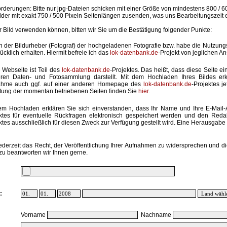
rderungen: Bitte nur jpg-Dateien schicken mit einer Größe von mindestens 800 / 6
lder mit exakt 750 / 500 Pixeln Seitenlängen zusenden, was uns Bearbeitungszeit 
hr Bild verwenden können, bitten wir Sie um die Bestätigung folgender Punkte:
in der Bildurheber (Fotograf) der hochgeladenen Fotografie bzw. habe die Nutzun
ücklich erhalten. Hiermit befreie ich das
lok-datenbank.de
-Projekt von jeglichen A
 Webseite ist Teil des
lok-datenbank.de
-Projektes. Das heißt, dass diese Seite ei
ren Daten- und Fotosammlung darstellt. Mit dem Hochladen Ihres Bildes erk
ahme auch ggf. auf einer anderen Homepage des
lok-datenbank.de
-Projektes j
stung der momentan betriebenen Seiten finden Sie
hier
.
em Hochladen erklären Sie sich einverstanden, dass Ihr Name und Ihre E-Mail
ktes für eventuelle Rückfragen elektronisch gespeichert werden und den Red
ktes ausschließlich für diesen Zweck zur Verfügung gestellt wird. Eine Herausgabe an
ederzeit das Recht, der Veröffentlichung Ihrer Aufnahmen zu widersprechen und di
zu beantworten wir Ihnen gerne.
:
Vorname
Nachname