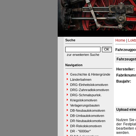
Suche
Home
|
Lokb
Fahrzeugpor
zur erweiterten Suche
Fahrzeugs
Navigation
Hersteller:
Geschichte & Hintergründe
Fabriknum
Länderbahnen
Baujahr:
DRG-Einheitslokomotiven
DRG-Zahnradlokomotiven
DRG-Schmalspurlok.
Kriegslokomotiven
Verlagerungsbauten
Upload ein
DB-Neubaulokomotiven
DB-Umbaulokomotiven
Nutzen Sie 
DR-Neubaulokomotiven
der Festpla
DR-Rekolokomotiven
bearbeiten 
DR - "6000er"
werden.