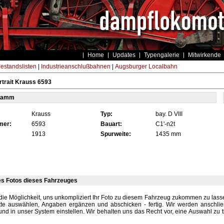
Home
Updates
Typengalerie
Mitwirkende
estandslisten
|
Industrieanschlußbahnen
|
Augsburger Localbahn
trait Krauss 6593
tamm
Krauss
Typ:
bay. D VIII
mer:
6593
Bauart:
C1'-n2t
1913
Spurweite:
1435 mm
es Fotos dieses Fahrzeuges
die Möglichkeit, uns unkompliziert Ihr Foto zu diesem Fahrzeug zukommen zu lassen
tte auswählen, Angaben ergänzen und abschicken - fertig. Wir werden anschli
und in unser System einstellen. Wir behalten uns das Recht vor, eine Auswahl zu t