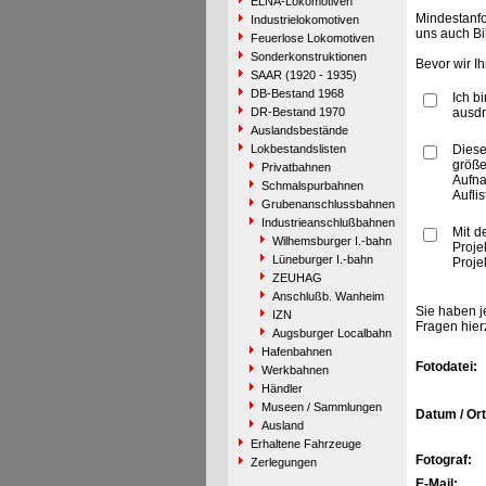
ELNA-Lokomotiven
Mindestanfo
Industrielokomotiven
uns auch Bi
Feuerlose Lokomotiven
Sonderkonstruktionen
Bevor wir I
SAAR (1920 - 1935)
DB-Bestand 1968
Ich b
DR-Bestand 1970
ausdr
Auslandsbestände
Lokbestandslisten
Diese
größe
Privatbahnen
Aufn
Schmalspurbahnen
Aufli
Grubenanschlussbahnen
Industrieanschlußbahnen
Mit d
Wilhemsburger I.-bahn
Proje
Lüneburger I.-bahn
Proje
ZEUHAG
Anschlußb. Wanheim
Sie haben j
IZN
Fragen hier
Augsburger Localbahn
Hafenbahnen
Fotodatei:
Werkbahnen
Händler
Museen / Sammlungen
Datum / Ort
Ausland
Erhaltene Fahrzeuge
Fotograf:
Zerlegungen
E-Mail: