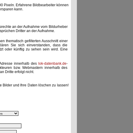
00 Pixeln. Erfahrene Bildbearbeiter können
ersparen kann.
gsrechte an der Aufnahme vom Bildurheber
nsprüchen Dritter an der Aufnahme.
nen thematisch gefilterten Ausschnitt einer
lären Sie sich einverstanden, dass die
etzt oder künftig zu sehen sein wird. Eine
-Adresse innerhalb des
lok-datenbank.de
-
akteuren bzw. Webmastern innerhalb des
 Dritte erfolgt nicht.
e Bilder und Ihre Daten löschen zu lassen!