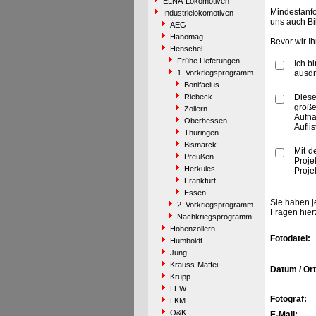
ELNA-Lokomotiven
Mindestanfo
Industrielokomotiven
uns auch Bi
AEG
Hanomag
Bevor wir I
Henschel
Frühe Lieferungen
Ich b
1. Vorkriegsprogramm
ausdr
Bonifacius
Riebeck
Diese
größe
Zollern
Aufn
Oberhessen
Aufli
Thüringen
Bismarck
Mit d
Preußen
Proje
Herkules
Proje
Frankfurt
Essen
Sie haben j
2. Vorkriegsprogramm
Fragen hier
Nachkriegsprogramm
Hohenzollern
Fotodatei:
Humboldt
Jung
Krauss-Maffei
Datum / Ort
Krupp
LEW
Fotograf:
LKM
O&K
E-Mail: