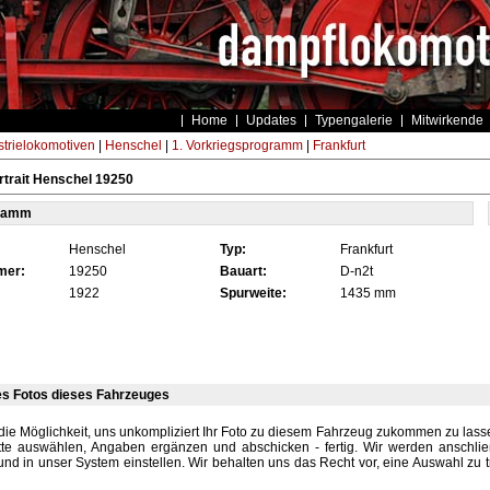
Home
Updates
Typengalerie
Mitwirkende
strielokomotiven
|
Henschel
|
1. Vorkriegsprogramm
|
Frankfurt
trait Henschel 19250
tamm
Henschel
Typ:
Frankfurt
mer:
19250
Bauart:
D-n2t
1922
Spurweite:
1435 mm
es Fotos dieses Fahrzeuges
die Möglichkeit, uns unkompliziert Ihr Foto zu diesem Fahrzeug zukommen zu lassen
tte auswählen, Angaben ergänzen und abschicken - fertig. Wir werden anschli
und in unser System einstellen. Wir behalten uns das Recht vor, eine Auswahl zu t