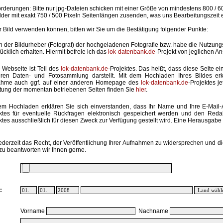
rderungen: Bitte nur jpg-Dateien schicken mit einer Größe von mindestens 800 / 6
lder mit exakt 750 / 500 Pixeln Seitenlängen zusenden, was uns Bearbeitungszeit 
hr Bild verwenden können, bitten wir Sie um die Bestätigung folgender Punkte:
in der Bildurheber (Fotograf) der hochgeladenen Fotografie bzw. habe die Nutzun
ücklich erhalten. Hiermit befreie ich das
lok-datenbank.de
-Projekt von jeglichen A
 Webseite ist Teil des
lok-datenbank.de
-Projektes. Das heißt, dass diese Seite ei
ren Daten- und Fotosammlung darstellt. Mit dem Hochladen Ihres Bildes erk
ahme auch ggf. auf einer anderen Homepage des
lok-datenbank.de
-Projektes j
stung der momentan betriebenen Seiten finden Sie
hier
.
em Hochladen erklären Sie sich einverstanden, dass Ihr Name und Ihre E-Mail
ktes für eventuelle Rückfragen elektronisch gespeichert werden und den Red
ktes ausschließlich für diesen Zweck zur Verfügung gestellt wird. Eine Herausgabe an
ederzeit das Recht, der Veröffentlichung Ihrer Aufnahmen zu widersprechen und di
zu beantworten wir Ihnen gerne.
:
Vorname
Nachname