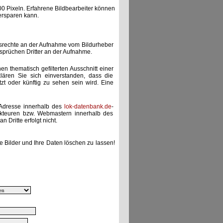
00 Pixeln. Erfahrene Bildbearbeiter können
ersparen kann.
gsrechte an der Aufnahme vom Bildurheber
nsprüchen Dritter an der Aufnahme.
nen thematisch gefilterten Ausschnitt einer
lären Sie sich einverstanden, dass die
etzt oder künftig zu sehen sein wird. Eine
-Adresse innerhalb des
lok-datenbank.de
-
akteuren bzw. Webmastern innerhalb des
 Dritte erfolgt nicht.
e Bilder und Ihre Daten löschen zu lassen!