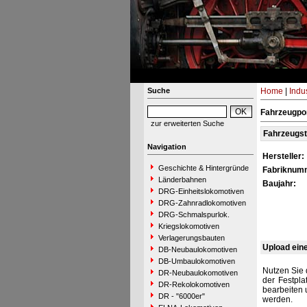
Suche
Home
|
Indu
Fahrzeugpor
zur erweiterten Suche
Fahrzeugs
Navigation
Hersteller:
Geschichte & Hintergründe
Fabriknum
Länderbahnen
Baujahr:
DRG-Einheitslokomotiven
DRG-Zahnradlokomotiven
DRG-Schmalspurlok.
Kriegslokomotiven
Verlagerungsbauten
Upload ein
DB-Neubaulokomotiven
DB-Umbaulokomotiven
Nutzen Sie 
DR-Neubaulokomotiven
der Festpla
DR-Rekolokomotiven
bearbeiten 
DR - "6000er"
werden.