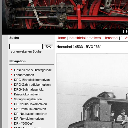
Suche
Home
|
Industrielokomotiven
|
Henschel
|
1. V
Henschel 14533 - BVG "88"
zur erweiterten Suche
Navigation
Geschichte & Hintergründe
Länderbahnen
DRG-Einheitslokomotiven
DRG-Zahnradlokomotiven
DRG-Schmalspurlok.
Kriegslokomotiven
Verlagerungsbauten
DB-Neubaulokomotiven
DB-Umbaulokomotiven
DR-Neubaulokomotiven
DR-Rekolokomotiven
DR - "6000er"