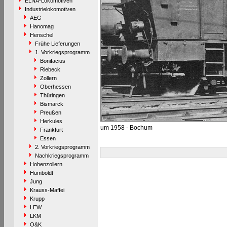
ELNA-Lokomotiven
Industrielokomotiven
AEG
Hanomag
Henschel
Frühe Lieferungen
1. Vorkriegsprogramm
Bonifacius
Riebeck
Zollern
Oberhessen
Thüringen
Bismarck
Preußen
Herkules
um 1958 - Bochum
Frankfurt
Essen
2. Vorkriegsprogramm
Nachkriegsprogramm
Hohenzollern
Humboldt
Jung
Krauss-Maffei
Krupp
LEW
LKM
O&K