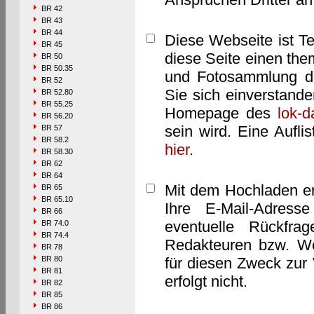
BR 42
BR 43
BR 44
Diese Webseite ist T
BR 45
diese Seite einen them
BR 50
BR 50.35
und Fotosammlung dar
BR 52
Sie sich einverstand
BR 52.80
BR 55.25
Homepage des
lok-
BR 56.20
sein wird. Eine Aufl
BR 57
BR 58.2
hier
.
BR 58.30
BR 62
BR 64
Mit dem Hochladen er
BR 65
BR 65.10
Ihre E-Mail-Adres
BR 66
eventuelle Rückfra
BR 74.0
BR 74.4
Redakteuren bzw. We
BR 78
BR 80
für diesen Zweck zur 
BR 81
erfolgt nicht.
BR 82
BR 85
BR 86