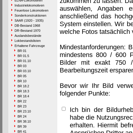
zukommen zu lassen. Das 
ELNA-Lokomotiven
Industrielokomotiven
auswählen, Angaben e
Feuerlose Lokomotiven
anschließend das hochge
Sonderkonstruktionen
SAAR (1920 - 1935)
System einstellen. Wir b
DB-Bestand 1968
welche Fotos tatsächlich
DR-Bestand 1970
Auslandsbestände
Lokbestandslisten
Mindestanforderungen: B
Erhaltene Fahrzeuge
BR 01
mindestens 800 / 600 P
BR 01.5
Bilder mit exakt 750 
BR 01.10
BR 03
Bearbeitungszeit erspare
BR 03.10
BR 05
BR 10
Bevor wir Ihr Bild verw
BR 18.2
BR 18.3
folgender Punkte:
BR 18.4
BR 22
BR 23
Ich bin der Bildurhe
BR 23.10
habe die Nutzungsrec
BR 24
BR 38.10
erhalten. Hiermit bef
BR 39
Ansprüchen Dritter a
BR 41