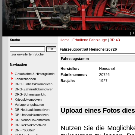
Suche
Home
|
Erhaltene Fahrzeuge
|
BR 43
Fahrzeugportrait Henschel 20726
zur erweiterten Suche
Fahrzeugstamm
Navigation
Hersteller:
Henschel
Geschichte & Hintergründe
Fabriknummer:
20726
Länderbahnen
Baujahr:
1927
DRG-Einheitslokomotiven
DRG-Zahnradlokomotiven
DRG-Schmalspurlok.
Kriegslokomotiven
Verlagerungsbauten
Upload eines Fotos die
DB-Neubaulokomotiven
DB-Umbaulokomotiven
DR-Neubaulokomotiven
DR-Rekolokomotiven
Nutzen Sie die Möglichke
DR - "6000er"