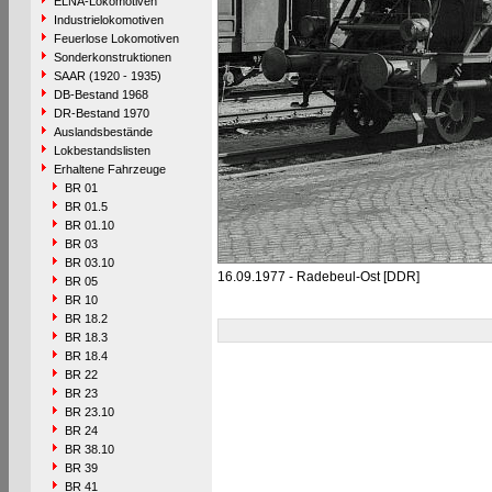
ELNA-Lokomotiven
Industrielokomotiven
Feuerlose Lokomotiven
Sonderkonstruktionen
SAAR (1920 - 1935)
DB-Bestand 1968
DR-Bestand 1970
Auslandsbestände
Lokbestandslisten
Erhaltene Fahrzeuge
BR 01
BR 01.5
BR 01.10
BR 03
BR 03.10
16.09.1977 - Radebeul-Ost [DDR]
BR 05
BR 10
BR 18.2
BR 18.3
BR 18.4
BR 22
BR 23
BR 23.10
BR 24
BR 38.10
BR 39
BR 41