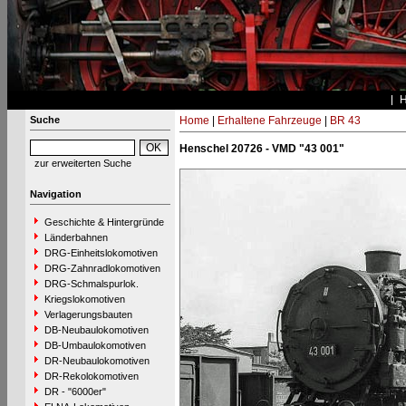
Suche
Home
|
Erhaltene Fahrzeuge
|
BR 43
Henschel 20726 - VMD "43 001"
zur erweiterten Suche
Navigation
Geschichte & Hintergründe
Länderbahnen
DRG-Einheitslokomotiven
DRG-Zahnradlokomotiven
DRG-Schmalspurlok.
Kriegslokomotiven
Verlagerungsbauten
DB-Neubaulokomotiven
DB-Umbaulokomotiven
DR-Neubaulokomotiven
DR-Rekolokomotiven
DR - "6000er"