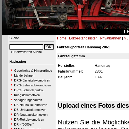
Suche
Home
|
Lokbestandslisten
|
Privatbahnen
|
NL
Fahrzeugportrait Hanomag 2861
zur erweiterten Suche
Fahrzeugstamm
Navigation
Hersteller:
Hanomag
Geschichte & Hintergründe
Fabriknummer:
2861
Länderbahnen
Baujahr:
1897
DRG-Einheitslokomotiven
DRG-Zahnradlokomotiven
DRG-Schmalspurlok.
Kriegslokomotiven
Verlagerungsbauten
Upload eines Fotos die
DB-Neubaulokomotiven
DB-Umbaulokomotiven
DR-Neubaulokomotiven
DR-Rekolokomotiven
Nutzen Sie die Möglichke
DR - "6000er"