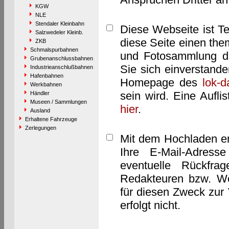
KGW
NLE
Stendaler Kleinbahn
Diese Webseite ist T
Salzwedeler Kleinb.
diese Seite einen them
ZKB
Schmalspurbahnen
und Fotosammlung dar
Grubenanschlussbahnen
Sie sich einverstand
Industrieanschlußbahnen
Hafenbahnen
Homepage des
lok-
Werkbahnen
sein wird. Eine Aufl
Händler
Museen / Sammlungen
hier
.
Ausland
Erhaltene Fahrzeuge
Zerlegungen
Mit dem Hochladen er
Ihre E-Mail-Adres
eventuelle Rückfra
Redakteuren bzw. We
für diesen Zweck zur 
erfolgt nicht.