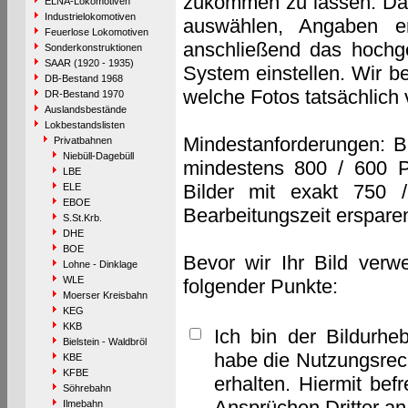
zukommen zu lassen. Das 
ELNA-Lokomotiven
Industrielokomotiven
auswählen, Angaben e
Feuerlose Lokomotiven
anschließend das hochge
Sonderkonstruktionen
SAAR (1920 - 1935)
System einstellen. Wir b
DB-Bestand 1968
welche Fotos tatsächlich
DR-Bestand 1970
Auslandsbestände
Lokbestandslisten
Mindestanforderungen: B
Privatbahnen
Niebüll-Dagebüll
mindestens 800 / 600 P
LBE
Bilder mit exakt 750 
ELE
EBOE
Bearbeitungszeit erspare
S.St.Krb.
DHE
BOE
Bevor wir Ihr Bild verw
Lohne - Dinklage
WLE
folgender Punkte:
Moerser Kreisbahn
KEG
KKB
Ich bin der Bildurhe
Bielstein - Waldbröl
habe die Nutzungsrec
KBE
KFBE
erhalten. Hiermit bef
Söhrebahn
Ansprüchen Dritter a
Ilmebahn