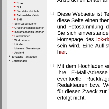
KGW
NLE
Stendaler Kleinbahn
Diese Webseite ist T
Salzwedeler Kleinb.
diese Seite einen them
ZKB
Schmalspurbahnen
und Fotosammlung dar
Grubenanschlussbahnen
Sie sich einverstand
Industrieanschlußbahnen
Hafenbahnen
Homepage des
lok-
Werkbahnen
sein wird. Eine Aufl
Händler
Museen / Sammlungen
hier
.
Ausland
Erhaltene Fahrzeuge
Zerlegungen
Mit dem Hochladen er
Ihre E-Mail-Adres
eventuelle Rückfra
Redakteuren bzw. We
für diesen Zweck zur 
erfolgt nicht.