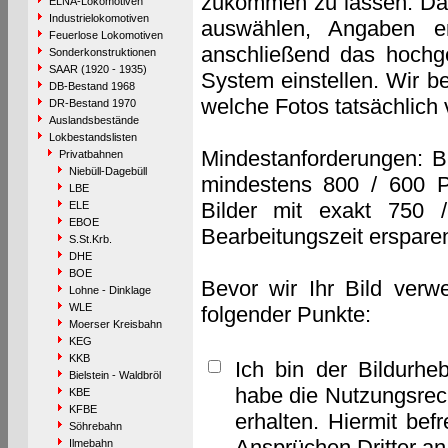
zukommen zu lassen. Das 
ELNA-Lokomotiven
Industrielokomotiven
auswählen, Angaben e
Feuerlose Lokomotiven
anschließend das hochge
Sonderkonstruktionen
SAAR (1920 - 1935)
System einstellen. Wir b
DB-Bestand 1968
welche Fotos tatsächlich
DR-Bestand 1970
Auslandsbestände
Lokbestandslisten
Mindestanforderungen: B
Privatbahnen
Niebüll-Dagebüll
mindestens 800 / 600 P
LBE
Bilder mit exakt 750 
ELE
EBOE
Bearbeitungszeit erspare
S.St.Krb.
DHE
BOE
Bevor wir Ihr Bild verw
Lohne - Dinklage
WLE
folgender Punkte:
Moerser Kreisbahn
KEG
KKB
Ich bin der Bildurhe
Bielstein - Waldbröl
habe die Nutzungsrec
KBE
KFBE
erhalten. Hiermit bef
Söhrebahn
Ansprüchen Dritter a
Ilmebahn