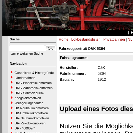
Suche
Home
|
Lokbestandslisten
|
Privatbahnen
|
NL
Fahrzeugportrait O&K 5364
zur erweiterten Suche
Fahrzeugstamm
Navigation
Hersteller:
O&K
Geschichte & Hintergründe
Fabriknummer:
5364
Länderbahnen
Baujahr:
1912
DRG-Einheitslokomotiven
DRG-Zahnradlokomotiven
DRG-Schmalspurlok.
Kriegslokomotiven
Verlagerungsbauten
Upload eines Fotos die
DB-Neubaulokomotiven
DB-Umbaulokomotiven
DR-Neubaulokomotiven
DR-Rekolokomotiven
Nutzen Sie die Möglichke
DR - "6000er"