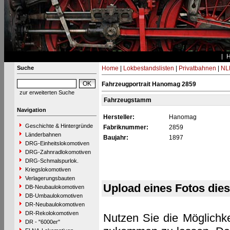
Suche
Home
|
Lokbestandslisten
|
Privatbahnen
|
NL
Fahrzeugportrait Hanomag 2859
zur erweiterten Suche
Fahrzeugstamm
Navigation
Hersteller:
Hanomag
Geschichte & Hintergründe
Fabriknummer:
2859
Länderbahnen
Baujahr:
1897
DRG-Einheitslokomotiven
DRG-Zahnradlokomotiven
DRG-Schmalspurlok.
Kriegslokomotiven
Verlagerungsbauten
Upload eines Fotos die
DB-Neubaulokomotiven
DB-Umbaulokomotiven
DR-Neubaulokomotiven
DR-Rekolokomotiven
Nutzen Sie die Möglichke
DR - "6000er"