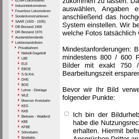
zukommen zu lassen. Das 
ELNA-Lokomotiven
Industrielokomotiven
auswählen, Angaben e
Feuerlose Lokomotiven
anschließend das hochge
Sonderkonstruktionen
SAAR (1920 - 1935)
System einstellen. Wir b
DB-Bestand 1968
welche Fotos tatsächlich
DR-Bestand 1970
Auslandsbestände
Lokbestandslisten
Mindestanforderungen: B
Privatbahnen
Niebüll-Dagebüll
mindestens 800 / 600 P
LBE
Bilder mit exakt 750 
ELE
EBOE
Bearbeitungszeit erspare
S.St.Krb.
DHE
BOE
Bevor wir Ihr Bild verw
Lohne - Dinklage
WLE
folgender Punkte:
Moerser Kreisbahn
KEG
KKB
Ich bin der Bildurhe
Bielstein - Waldbröl
habe die Nutzungsrec
KBE
KFBE
erhalten. Hiermit bef
Söhrebahn
Ansprüchen Dritter a
Ilmebahn