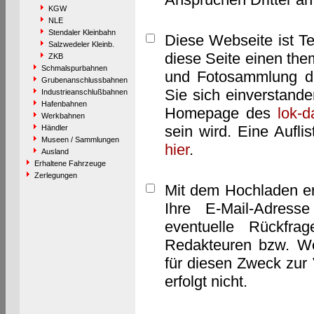
KGW
NLE
Stendaler Kleinbahn
Diese Webseite ist T
Salzwedeler Kleinb.
diese Seite einen them
ZKB
Schmalspurbahnen
und Fotosammlung dar
Grubenanschlussbahnen
Sie sich einverstand
Industrieanschlußbahnen
Hafenbahnen
Homepage des
lok-
Werkbahnen
sein wird. Eine Aufl
Händler
Museen / Sammlungen
hier
.
Ausland
Erhaltene Fahrzeuge
Zerlegungen
Mit dem Hochladen er
Ihre E-Mail-Adres
eventuelle Rückfra
Redakteuren bzw. We
für diesen Zweck zur 
erfolgt nicht.