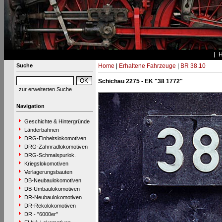
Suche
Home
|
Erhaltene Fahrzeuge
|
BR 38.10
Schichau 2275 - EK "38 1772"
zur erweiterten Suche
Navigation
Geschichte & Hintergründe
Länderbahnen
DRG-Einheitslokomotiven
DRG-Zahnradlokomotiven
DRG-Schmalspurlok.
Kriegslokomotiven
Verlagerungsbauten
DB-Neubaulokomotiven
DB-Umbaulokomotiven
DR-Neubaulokomotiven
DR-Rekolokomotiven
DR - "6000er"