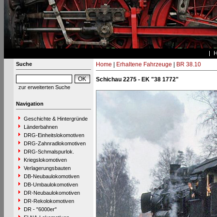
Suche
Home
|
Erhaltene Fahrzeuge
|
BR 38.10
Schichau 2275 - EK "38 1772"
zur erweiterten Suche
Navigation
Geschichte & Hintergründe
Länderbahnen
DRG-Einheitslokomotiven
DRG-Zahnradlokomotiven
DRG-Schmalspurlok.
Kriegslokomotiven
Verlagerungsbauten
DB-Neubaulokomotiven
DB-Umbaulokomotiven
DR-Neubaulokomotiven
DR-Rekolokomotiven
DR - "6000er"