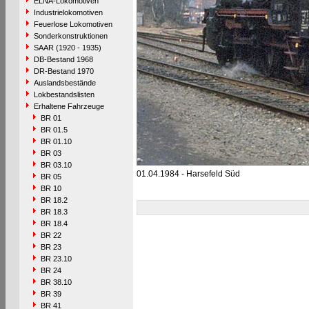
ELNA-Lokomotiven
Industrielokomotiven
Feuerlose Lokomotiven
Sonderkonstruktionen
SAAR (1920 - 1935)
DB-Bestand 1968
DR-Bestand 1970
Auslandsbestände
Lokbestandslisten
Erhaltene Fahrzeuge
BR 01
BR 01.5
BR 01.10
BR 03
BR 03.10
01.04.1984 - Harsefeld Süd
BR 05
BR 10
BR 18.2
BR 18.3
BR 18.4
BR 22
BR 23
BR 23.10
BR 24
BR 38.10
BR 39
BR 41