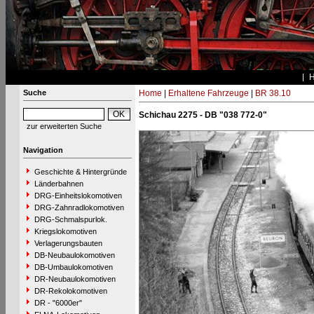
Suche
Home
|
Erhaltene Fahrzeuge
|
BR 38.10
Schichau 2275 - DB "038 772-0"
zur erweiterten Suche
Navigation
Geschichte & Hintergründe
Länderbahnen
DRG-Einheitslokomotiven
DRG-Zahnradlokomotiven
DRG-Schmalspurlok.
Kriegslokomotiven
Verlagerungsbauten
DB-Neubaulokomotiven
DB-Umbaulokomotiven
DR-Neubaulokomotiven
DR-Rekolokomotiven
DR - "6000er"