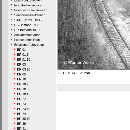
ELNA-Lokomotiven
Industrielokomotiven
Feuerlose Lokomotiven
Sonderkonstruktionen
SAAR (1920 - 1935)
DB-Bestand 1968
DR-Bestand 1970
Auslandsbestände
Lokbestandslisten
Erhaltene Fahrzeuge
BR 01
BR 01.5
BR 01.10
BR 03
BR 03.10
29.12.1974 - Beuron
BR 05
BR 10
BR 18.2
BR 18.3
BR 18.4
BR 22
BR 23
BR 23.10
BR 24
BR 38.10
BR 39
BR 41