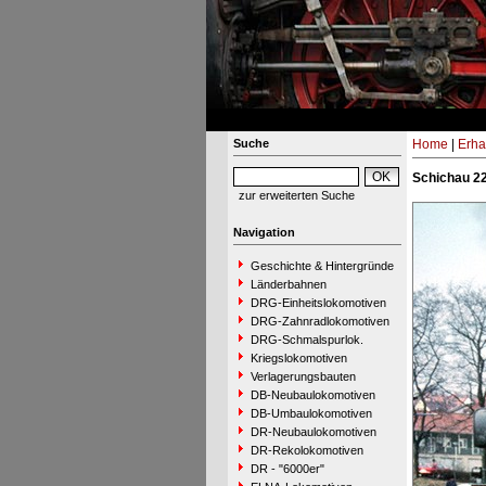
Suche
Home
|
Erha
Schichau 22
zur erweiterten Suche
Navigation
Geschichte & Hintergründe
Länderbahnen
DRG-Einheitslokomotiven
DRG-Zahnradlokomotiven
DRG-Schmalspurlok.
Kriegslokomotiven
Verlagerungsbauten
DB-Neubaulokomotiven
DB-Umbaulokomotiven
DR-Neubaulokomotiven
DR-Rekolokomotiven
DR - "6000er"