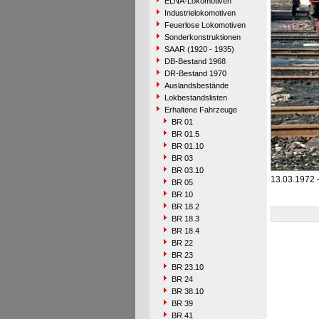
ELNA-Lokomotiven
Industrielokomotiven
Feuerlose Lokomotiven
Sonderkonstruktionen
SAAR (1920 - 1935)
DB-Bestand 1968
DR-Bestand 1970
Auslandsbestände
Lokbestandslisten
Erhaltene Fahrzeuge
BR 01
BR 01.5
BR 01.10
BR 03
BR 03.10
13.03.1972 
BR 05
BR 10
BR 18.2
BR 18.3
BR 18.4
BR 22
BR 23
BR 23.10
BR 24
BR 38.10
BR 39
BR 41