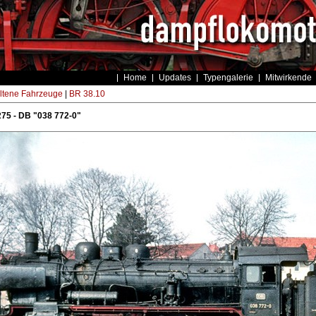
Home
Updates
Typengalerie
Mitwirkende
ltene Fahrzeuge
|
BR 38.10
75 - DB "038 772-0"