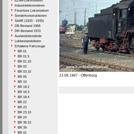
ELNA-Lokomotiven
Industrielokomotiven
Feuerlose Lokomotiven
Sonderkonstruktionen
SAAR (1920 - 1935)
DB-Bestand 1968
DR-Bestand 1970
Auslandsbestände
Lokbestandslisten
Erhaltene Fahrzeuge
BR 01
BR 01.5
BR 01.10
BR 03
BR 03.10
23.08.1967 - Offenburg
BR 05
BR 10
BR 18.2
BR 18.3
BR 18.4
BR 22
BR 23
BR 23.10
BR 24
BR 38.10
BR 39
BR 41