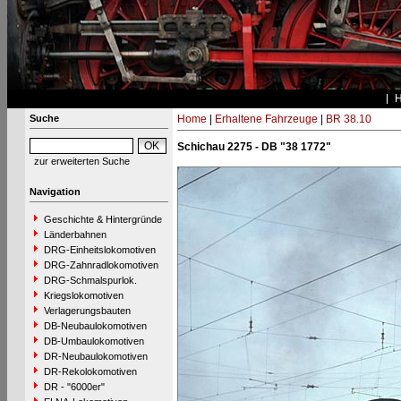
Suche
Home
|
Erhaltene Fahrzeuge
|
BR 38.10
Schichau 2275 - DB "38 1772"
zur erweiterten Suche
Navigation
Geschichte & Hintergründe
Länderbahnen
DRG-Einheitslokomotiven
DRG-Zahnradlokomotiven
DRG-Schmalspurlok.
Kriegslokomotiven
Verlagerungsbauten
DB-Neubaulokomotiven
DB-Umbaulokomotiven
DR-Neubaulokomotiven
DR-Rekolokomotiven
DR - "6000er"