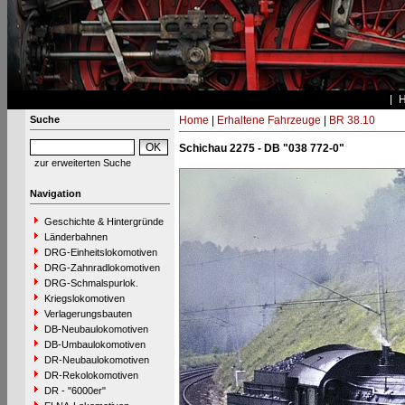
Suche
Home
|
Erhaltene Fahrzeuge
|
BR 38.10
Schichau 2275 - DB "038 772-0"
zur erweiterten Suche
Navigation
Geschichte & Hintergründe
Länderbahnen
DRG-Einheitslokomotiven
DRG-Zahnradlokomotiven
DRG-Schmalspurlok.
Kriegslokomotiven
Verlagerungsbauten
DB-Neubaulokomotiven
DB-Umbaulokomotiven
DR-Neubaulokomotiven
DR-Rekolokomotiven
DR - "6000er"