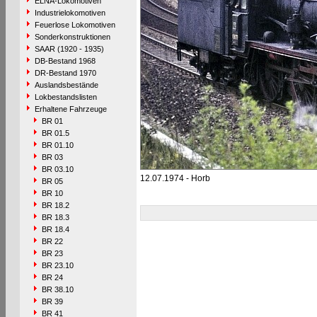
ELNA-Lokomotiven
Industrielokomotiven
Feuerlose Lokomotiven
Sonderkonstruktionen
SAAR (1920 - 1935)
DB-Bestand 1968
DR-Bestand 1970
Auslandsbestände
Lokbestandslisten
Erhaltene Fahrzeuge
BR 01
BR 01.5
BR 01.10
BR 03
BR 03.10
12.07.1974 - Horb
BR 05
BR 10
BR 18.2
BR 18.3
BR 18.4
BR 22
BR 23
BR 23.10
BR 24
BR 38.10
BR 39
BR 41