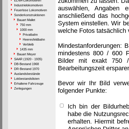
zukommen zu lassen. Das 
ELNA-Lokomotiven
Industrielokomotiven
auswählen, Angaben e
Feuerlose Lokomotiven
anschließend das hochge
Sonderkonstruktionen
Bauart Mallet
System einstellen. Wir b
750 mm
welche Fotos tatsächlich
1000 mm
Privatbahn
Heeresfeldbahn
Mindestanforderungen: B
Verbleib
1435 mm
mindestens 800 / 600 P
Bauart Meyer
Bilder mit exakt 750 
SAAR (1920 - 1935)
DB-Bestand 1968
Bearbeitungszeit erspare
DR-Bestand 1970
Auslandsbestände
Lokbestandslisten
Bevor wir Ihr Bild verw
Erhaltene Fahrzeuge
Zerlegungen
folgender Punkte:
Ich bin der Bildurhe
habe die Nutzungsrec
erhalten. Hiermit bef
Ansprüchen Dritter a