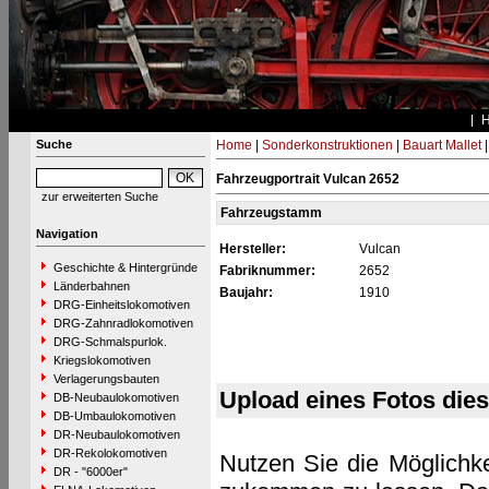
Suche
Home
|
Sonderkonstruktionen
|
Bauart Mallet
Fahrzeugportrait Vulcan 2652
zur erweiterten Suche
Fahrzeugstamm
Navigation
Hersteller:
Vulcan
Geschichte & Hintergründe
Fabriknummer:
2652
Länderbahnen
Baujahr:
1910
DRG-Einheitslokomotiven
DRG-Zahnradlokomotiven
DRG-Schmalspurlok.
Kriegslokomotiven
Verlagerungsbauten
Upload eines Fotos die
DB-Neubaulokomotiven
DB-Umbaulokomotiven
DR-Neubaulokomotiven
DR-Rekolokomotiven
Nutzen Sie die Möglichke
DR - "6000er"